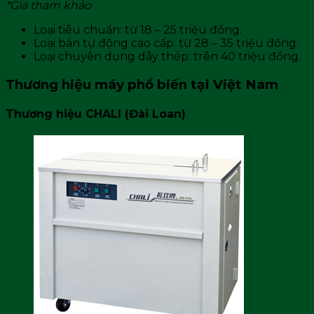
*Giá tham khảo
Loại tiêu chuẩn: từ 18 – 25 triệu đồng.
Loại bán tự động cao cấp: từ 28 – 35 triệu đồng.
Loại chuyên dụng dây thép: trên 40 triệu đồng.
Thương hiệu máy phổ biến tại Việt Nam
Thương hiệu CHALI (Đài Loan)