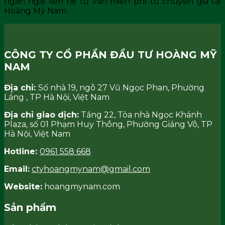
ngần ngại liên hệ tư vấn miễn phí từ chuyên gia tại
Hoàng Mỹ Nam.
CÔNG TY CỔ PHẦN ĐẦU TƯ HOÀNG MỸ
NAM
Địa chỉ:
Số nhà 19, ngõ 27 Vũ Ngọc Phan, Phường
Láng , TP Hà Nội, Việt Nam
Địa chỉ giao dịch:
Tầng 22, Tòa nhà Ngọc Khánh
Plaza, số 01 Phạm Huy Thông, Phường Giảng Võ, TP
Hà Nội, Việt Nam
Hotline:
0961 558 668
Email:
ctyhoangmynam@gmail.com
Website:
hoangmynam.com
Sản phẩm