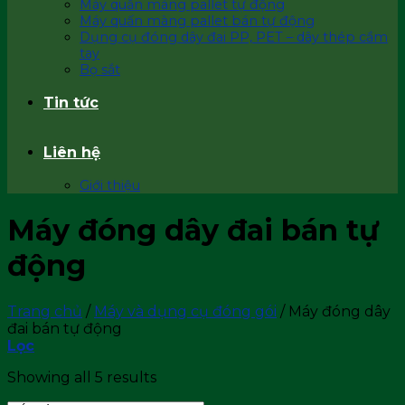
Máy quấn màng pallet tự động
Máy quấn màng pallet bán tự động
Dụng cụ đóng dây đai PP, PET – dây thép cầm
tay
Bọ sắt
Tin tức
Liên hệ
Giới thiệu
Máy đóng dây đai bán tự
động
Trang chủ
/
Máy và dụng cụ đóng gói
/
Máy đóng dây
đai bán tự động
Lọc
Showing all 5 results