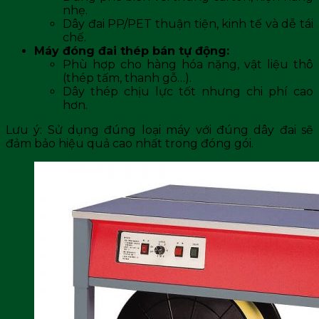
nhẹ.
Dây đai PP/PET thuận tiện, kinh tế và dễ tái
chế.
Máy đóng đai thép bán tự động:
Phù hợp cho hàng hóa nặng, vật liệu thô
(thép tấm, thanh gỗ…).
Dây thép chịu lực tốt nhưng chi phí cao
hơn.
Lưu ý: Sử dụng đúng loại máy với đúng dây đai sẽ
đảm bảo hiệu quả cao nhất trong đóng gói.