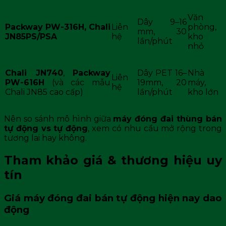
Văn
Dây 9–16
Packway PW-316H, Chali
Liên
phòng,
mm, 30
JN85PS/PSA
hệ
kho
lần/phút
nhỏ
Chali JN740
,
Packway
Dây PET 16–
Nhà
Liên
PW-616H
(và các mẫu
19mm, 20
máy,
hệ
Chali JN85 cao cấp)
lần/phút
kho lớn
Nên so sánh mô hình giữa
máy đóng đai thùng bán
tự động vs tự động
, xem có nhu cầu mở rộng trong
tương lai hay không.
Tham khảo giá & thương hiệu uy
tín
Giá máy đóng đai bán tự động hiện nay dao
động