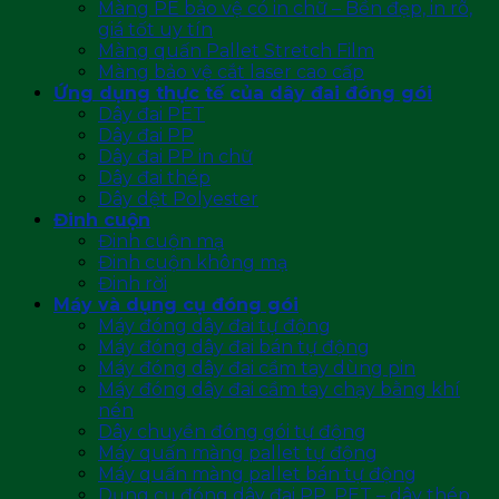
Màng PE bảo vệ có in chữ – Bền đẹp, in rõ,
giá tốt uy tín
Màng quấn Pallet Stretch Film
Màng bảo vệ cắt laser cao cấp
Ứng dụng thực tế của dây đai đóng gói
Dây đai PET
Dây đai PP
Dây đai PP in chữ
Dây đai thép
Dây dệt Polyester
Đinh cuộn
Đinh cuộn mạ
Đinh cuộn không mạ
Đinh rời
Máy và dụng cụ đóng gói
Máy đóng dây đai tự động
Máy đóng dây đai bán tự động
Máy đóng dây đai cầm tay dùng pin
Máy đóng dây đai cầm tay chạy bằng khí
nén
Dây chuyền đóng gói tự động
Máy quấn màng pallet tự động
Máy quấn màng pallet bán tự động
Dụng cụ đóng dây đai PP, PET – dây thép