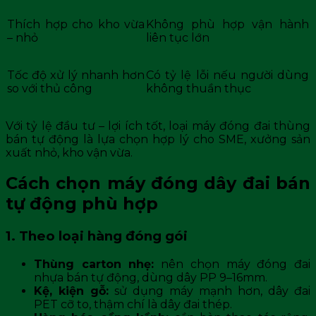
Thích hợp cho kho vừa
Không phù hợp vận hành
– nhỏ
liên tục lớn
Tốc độ xử lý nhanh hơn
Có tỷ lệ lỗi nếu người dùng
so với thủ công
không thuần thục
Với tỷ lệ đầu tư – lợi ích tốt, loại máy đóng đai thùng
bán tự động là lựa chọn hợp lý cho SME, xưởng sản
xuất nhỏ, kho vận vừa.
Cách chọn máy đóng dây đai bán
tự động phù hợp
1. Theo loại hàng đóng gói
Thùng carton nhẹ:
nên chọn máy đóng đai
nhựa bán tự động, dùng dây PP 9–16mm.
Kệ, kiện gỗ:
sử dụng máy mạnh hơn, dây đai
PET cỡ to, thậm chí là dây đai thép.