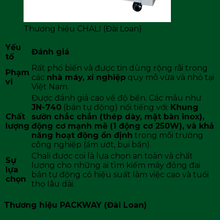
Thương hiệu CHALI (Đài Loan)
Yếu
Đánh giá
tố
Rất phổ biến và được tin dùng rộng rãi trong
Phạm
các
nhà máy, xí nghiệp
quy mô vừa và nhỏ tại
vi
Việt Nam.
Được đánh giá cao về độ bền. Các mẫu như
JN-740
(bán tự động) nổi tiếng với:
Khung
Chất
sườn chắc chắn (thép dày, mặt bàn inox),
lượng
động cơ mạnh mẽ (1 động cơ 250W), và khả
năng hoạt động ổn định
trong môi trường
công nghiệp (ẩm ướt, bụi bẩn).
Chali được coi là lựa chọn an toàn và chất
Sự
lượng cho những ai tìm kiếm máy đóng đai
lựa
bán tự động có hiệu suất làm việc cao và tuổi
chọn
thọ lâu dài.
Thương hiệu PACKWAY (Đài Loan)