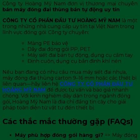
Công ty Hoàng Mỹ Nam đơn vị thương mại chuyên
bán máy đóng đai thùng bán tự động uy tín
CÔNG TY CỔ PHẦN ĐẦU TƯ HOÀNG MỸ NAM
là một
trong những nhà cung cấp uy tín tại Việt Nam trong
lĩnh vực đóng gói. Công ty chuyên:
Màng PE bảo vệ
Dây đai đóng gói PP, PET
Máy siết đai bán tự động, dụng cụ cầm tay
Đinh cuộn, dụng cụ bắn đinh khí nén
Nếu bạn đang có nhu cầu mua máy siết đai nhựa,
máy đóng đai thùng carton 9–16 mm hoặc các thiết bị
liên quan—hãy liên hệ
CÔNG TY CỔ PHẦN ĐẦU TƯ
HOÀNG MỸ NAM
để được tư vấn và báo giá nhanh
chóng. Với kinh nghiệm dày dặn trong ngành đóng
gói, Hoàng Mỹ Nam là địa chỉ đáng tin cậy cho giải
pháp toàn diện từ vật tư đến thiết bị.
Các thắc mắc thường gặp (FAQs)
Máy phù hợp đóng gói hàng gì?
=> Máy đóng