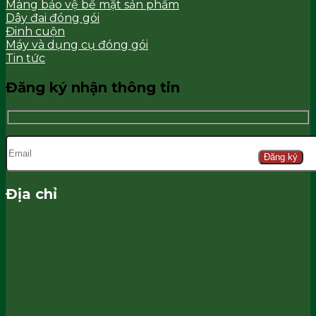
Màng bảo vệ bề mặt sản phẩm
Dây đai đóng gói
Đinh cuộn
Máy và dụng cụ đóng gói
Tin tức
Đăng ký nhận thông tin
Đăng ký
Địa chỉ