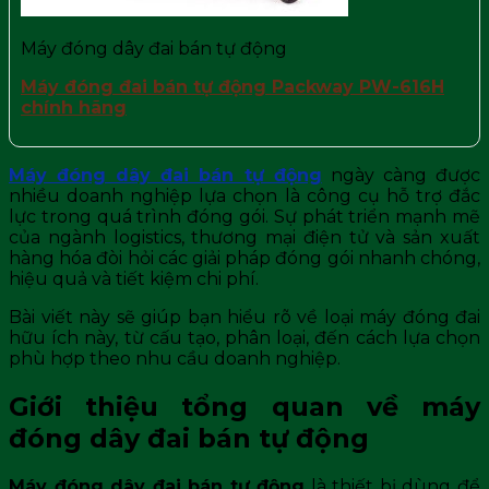
Máy đóng dây đai bán tự động
Máy đóng đai bán tự động Packway PW-616H
chính hãng
Máy đóng dây đai bán tự động
ngày càng được
nhiều doanh nghiệp lựa chọn là công cụ hỗ trợ đắc
lực trong quá trình đóng gói. Sự phát triển mạnh mẽ
của ngành logistics, thương mại điện tử và sản xuất
hàng hóa đòi hỏi các giải pháp đóng gói nhanh chóng,
hiệu quả và tiết kiệm chi phí.
Bài viết này sẽ giúp bạn hiểu rõ về loại máy đóng đai
hữu ích này, từ cấu tạo, phân loại, đến cách lựa chọn
phù hợp theo nhu cầu doanh nghiệp.
Giới thiệu tổng quan về máy
đóng dây đai bán tự động
Máy đóng dây đai bán tự động
là thiết bị dùng để