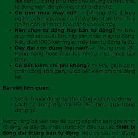
đai bán tự động phù hợp cho thùng carton, chai
lọ đóng kiện, đồ gỗ nhẹ, thiết bị điện tử…
Có nên mua máy cũ?
=> [Phỏng đoán] Nếu
ngân sách thấp, máy cũ là lựa chọn tạm thời. Tuy
nhiên nên kiểm tra bảo hành và tuổi máy.
Nên chọn tự động hay bán tự động?
=> Nếu
quy mô sản xuất lớn, hãy cân nhắc máy tự động.
Nếu dưới 1000 kiện/ngày, máy bán tự động là đủ.
Dây đai nên dùng loại nào?
=> Thùng nhẹ: PP.
Hàng nặng hoặc chịu lực nhiều: PET hoặc dây
thép.
Có tiết kiệm chi phí không?
=> Máy giúp giảm
nhân công, thời gian, từ đó tiết kiệm chi phí đáng
kể.
Bài viết liên quan:
So sánh máy đóng đai thủ công và bán tự động
Cách sử dụng dây đai PP PET hiệu quả trong
đóng gói
Mong rằng bài viết này đã cung cấp cho bạn góc nhìn
rõ ràng và đầy đủ nhất trước khi đầu tư vào
thiết bị
đóng đai thùng bán tự động
. Nếu có câu hỏi, đừng