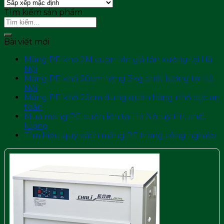
Tìm kiếm sản phẩm
Tìm
kiếm:
Bài viết mới
Màng PE khổ 2M cuộn lớn giá tận xưởng tại Hà
Nội
Màng PE khổ 50cm nặng 3kg chất lượng tại Hà
Nội
Màng PE khổ 25cm dùng quấn hàng nhỏ cực an
toàn
Mua màng PE cuộn lớn tại Hà Nội uy tín, chất
lượng
Tìm hiểu quy cách màng PE trong công nghiệp