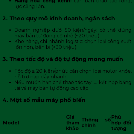
Hàng hóa cồng kềnh:
cần bàn thao tác rộng,
lực căng lớn.
2. Theo quy mô kinh doanh, ngân sách
Doanh nghiệp dưới 50 kiện/ngày: có thể dùng
máy bán tự động cỡ nhỏ (~20 triệu).
Kho hàng, chi nhánh logistic: chọn loại công suất
lớn hơn, bền bỉ (>30 triệu).
3. Theo tốc độ và độ tự động mong muốn
Tốc độ ≥ 20 kiện/phút: cần chọn loại motor khỏe,
hỗ trợ nạp dây nhanh.
Nếu muốn hạn chế thao tác tay → kết hợp băng
tải và máy bán tự động cao cấp.
4. Một số mẫu máy phổ biến
Giá
Phù
Thông số
Model
tham
hợp đối
chính
khảo
tượng