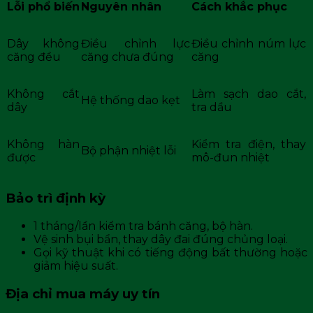
Lỗi phổ biến
Nguyên nhân
Cách khắc phục
Dây không
Điều chỉnh lực
Điều chỉnh núm lực
căng đều
căng chưa đúng
căng
Không cắt
Làm sạch dao cắt,
Hệ thống dao kẹt
dây
tra dầu
Không hàn
Kiểm tra điện, thay
Bộ phận nhiệt lỗi
được
mô-đun nhiệt
Bảo trì định kỳ
1 tháng/lần kiểm tra bánh căng, bộ hàn.
Vệ sinh bụi bẩn, thay dây đai đúng chủng loại.
Gọi kỹ thuật khi có tiếng động bất thường hoặc
giảm hiệu suất.
Địa chỉ mua máy uy tín