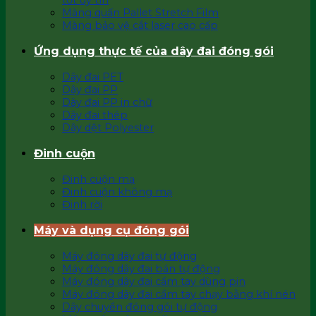
tốt uy tín
Màng quấn Pallet Stretch Film
Màng bảo vệ cắt laser cao cấp
Ứng dụng thực tế của dây đai đóng gói
Dây đai PET
Dây đai PP
Dây đai PP in chữ
Dây đai thép
Dây dệt Polyester
Đinh cuộn
Đinh cuộn mạ
Đinh cuộn không mạ
Đinh rời
Máy và dụng cụ đóng gói
Máy đóng dây đai tự động
Máy đóng dây đai bán tự động
Máy đóng dây đai cầm tay dùng pin
Máy đóng dây đai cầm tay chạy bằng khí nén
Dây chuyền đóng gói tự động