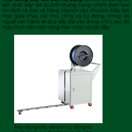
siết chặt dây đai quanh thùng hàng nhằm đảm bảo
ổn định và bảo vệ hàng hóa khi vận chuyển. Máy kết
hợp giữa thao tác thủ công và tự động, trong đó
người vận hành sẽ đưa dây đai vào đúng vị trí, sau đó
máy thực hiện việc căng, hàn nhiệt và cắt dây.
Máy đóng dây đai bán tự động là