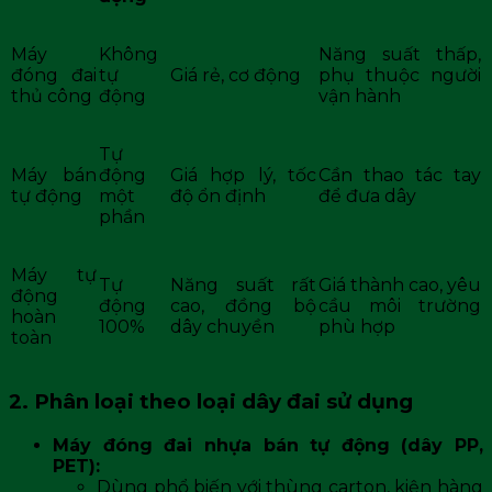
Máy
Không
Năng suất thấp,
đóng đai
tự
Giá rẻ, cơ động
phụ thuộc người
thủ công
động
vận hành
Tự
Máy bán
động
Giá hợp lý, tốc
Cần thao tác tay
tự động
một
độ ổn định
để đưa dây
phần
Máy tự
Tự
Năng suất rất
Giá thành cao, yêu
động
động
cao, đồng bộ
cầu môi trường
hoàn
100%
dây chuyền
phù hợp
toàn
2. Phân loại theo loại dây đai sử dụng
Máy đóng đai nhựa bán tự động (dây PP,
PET):
Dùng phổ biến với thùng carton, kiện hàng