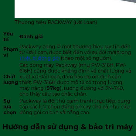
Thương hiệu PACKWAY (Đài Loan)
Yếu
Đánh giá
tố
Packway cũng là một thương hiệu uy tín đến
Phạm
từ Đài Loan, được biết đến với sự đổi mới trong
vi
thiết bị đóng gói
(theo một số nguồn).
Các dòng máy Packway (như PW-316H, PW-
616H) cũng được khẳng định về chất lượng và
Chất
xuất xứ Đài Loan, đảm bảo độ ổn định cần
lượng
thiết. PW-316H được mô tả có trọng lượng
máy nặng (
97kg
), tương đương với JN-740,
cho thấy cấu tạo chắc chắn.
Sự
Packway là đối thủ cạnh tranh trực tiếp, cung
lựa
cấp các lựa chọn đáng tin cậy cho cả nhu cầu
chọn
đóng gói cơ bản và nâng cao.
Hướng dẫn sử dụng & bảo trì máy