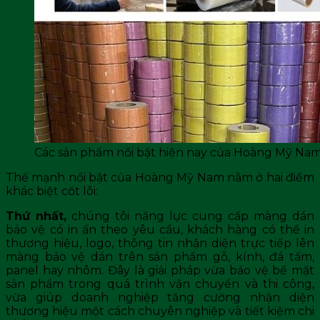
Các sản phẩm nổi bật hiện nay của Hoàng Mỹ Na
Thế mạnh nổi bật của Hoàng Mỹ Nam nằm ở hai điểm
khác biệt cốt lõi:
Thứ nhất,
chúng tôi năng lực cung cấp màng dán
bảo vệ có in ấn theo yêu cầu, khách hàng có thể in
thương hiệu, logo, thông tin nhận diện trực tiếp lên
màng bảo vệ dán trên sản phẩm gỗ, kính, đá tấm,
panel hay nhôm. Đây là giải pháp vừa bảo vệ bề mặt
sản phẩm trong quá trình vận chuyển và thi công,
vừa giúp doanh nghiệp tăng cường nhận diện
thương hiệu một cách chuyên nghiệp và tiết kiệm chi