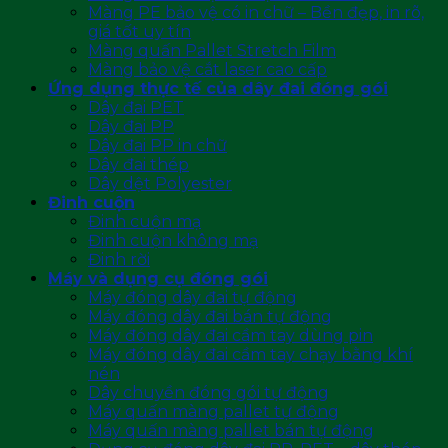
Màng PE bảo vệ có in chữ – Bền đẹp, in rõ,
giá tốt uy tín
Màng quấn Pallet Stretch Film
Màng bảo vệ cắt laser cao cấp
Ứng dụng thực tế của dây đai đóng gói
Dây đai PET
Dây đai PP
Dây đai PP in chữ
Dây đai thép
Dây dệt Polyester
Đinh cuộn
Đinh cuộn mạ
Đinh cuộn không mạ
Đinh rời
Máy và dụng cụ đóng gói
Máy đóng dây đai tự động
Máy đóng dây đai bán tự động
Máy đóng dây đai cầm tay dùng pin
Máy đóng dây đai cầm tay chạy bằng khí
nén
Dây chuyền đóng gói tự động
Máy quấn màng pallet tự động
Máy quấn màng pallet bán tự động