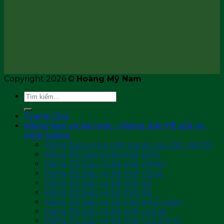
Copyright 2026 ©
Hoàng Mỹ Nam
Tìm
kiếm:
Trang Chủ
Màng bảo vệ bề mặt – Màng dán PE giá rẻ,
chất lượng
Màng bảo vệ bề mặt panel cao cấp, giá tốt
Màng PE bảo vệ bề mặt kính
Màng PE bảo vệ bề mặt nhôm
Màng PE bảo vệ bề mặt nhựa
Màng PE bảo vệ bề mặt gỗ
Màng PE bảo vệ bề mặt đá
Màng PE bảo vệ bề mặt gạch men
Màng PE bảo vệ bề mặt cửa sổ
Màng PE bảo vệ bề mặt cửa chính