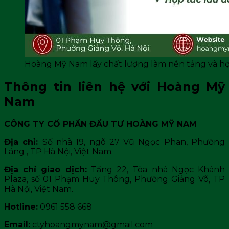
Hoàng Mỹ Nam lấy chất lượng làm nền tảng và hợp
Thông tin liên hệ với Hoàng Mỹ
Nam
CÔNG TY CỔ PHẦN ĐẦU TƯ HOÀNG MỸ NAM
Địa chỉ:
Số nhà 19, ngõ 27 Vũ Ngọc Phan, Phường
Láng , TP Hà Nội, Việt Nam.
Địa chỉ giao dịch:
Tầng 22, Tòa nhà Ngọc Khánh
Plaza, số 01 Phạm Huy Thông, Phường Giảng Võ, TP
Hà Nội, Việt Nam.
Hotline:
0961 558 668
Email:
ctyhoangmynam@gmail.com