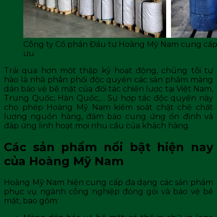
Công ty Cổ phần Đầu tư Hoàng Mỹ Nam cung cấp g
ưu
Trải qua hơn một thập kỷ hoạt động, chúng tôi tự
hào là nhà phân phối độc quyền các sản phẩm màng
dán bảo vệ bề mặt của đối tác chiến lược tại Việt Nam,
Trung Quốc, Hàn Quốc,… Sự hợp tác độc quyền này
cho phép Hoàng Mỹ Nam kiểm soát chặt chẽ chất
lượng nguồn hàng, đảm bảo cung ứng ổn định và
đáp ứng linh hoạt mọi nhu cầu của khách hàng.
Các sản phẩm nổi bật hiện nay
của Hoàng Mỹ Nam
Hoàng Mỹ Nam hiện cung cấp đa dạng các sản phẩm
phục vụ ngành công nghiệp đóng gói và bảo vệ bề
mặt, bao gồm: