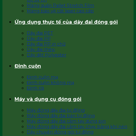
tốt uy tín
Màng quấn Pallet Stretch Film
Màng bảo vệ cắt laser cao cấp
Ứng dụng thực tế của dây đai đóng gói
Dây đai PET
Dây đai PP
Dây đai PP in chữ
Dây đai thép
Dây dệt Polyester
Đinh cuộn
Đinh cuộn mạ
Đinh cuộn không mạ
Đinh rời
Máy và dụng cụ đóng gói
Máy đóng dây đai tự động
Máy đóng dây đai bán tự động
Máy đóng dây đai cầm tay dùng pin
Máy đóng dây đai cầm tay chạy bằng khí nén
Dây chuyền đóng gói tự động