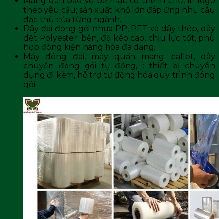
Màng dán bảo vệ bề mặt: có thể in chữ, in logo
theo yêu cầu; sản xuất khổ lớn đáp ứng nhu cầu
đặc thù của từng ngành.
Dây đai đóng gói nhựa PP, PET và dây thép, dây
dệt Polyester: bền, độ kéo cao, chịu lực tốt, phù
hợp đóng kiện hàng hóa đa dạng.
Máy đóng đai, máy quấn mang pallet, dây
chuyền đóng gói tự động,…: thiết bị chuyên
dụng đi kèm, hỗ trợ tự động hóa quy trình đóng
gói.