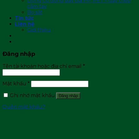
Dụng cụ đóng dây đai PP, PET – dây thép
cầm tay
Bọ sắt
Tin tức
Liên hệ
Giới thiệu
Đăng nhập
Tên tài khoản hoặc địa chỉ email
*
Mật khẩu
*
Ghi nhớ mật khẩu
Đăng nhập
Quên mật khẩu?