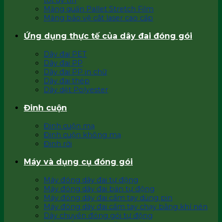
tốt uy tín
Màng quấn Pallet Stretch Film
Màng bảo vệ cắt laser cao cấp
Ứng dụng thực tế của dây đai đóng gói
Dây đai PET
Dây đai PP
Dây đai PP in chữ
Dây đai thép
Dây dệt Polyester
Đinh cuộn
Đinh cuộn mạ
Đinh cuộn không mạ
Đinh rời
Máy và dụng cụ đóng gói
Máy đóng dây đai tự động
Máy đóng dây đai bán tự động
Máy đóng dây đai cầm tay dùng pin
Máy đóng dây đai cầm tay chạy bằng khí nén
Dây chuyền đóng gói tự động