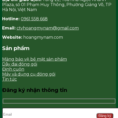
Plaza, số 01 Phạm Huy Thông, Phường Giảng Võ, TP
Hà Nội, Việt Nam
Hotline:
0961 558 668
Email:
ctyhoangmynam@gmail.com
Website:
hoangmynam.com
Sản phẩm
Màng bảo vệ bề mặt sản phẩm
Dây đai đóng gói
Đinh cuộn
Máy và dụng cụ đóng gói
Tin tức
Đăng ký nhận thông tin
Đăng ký