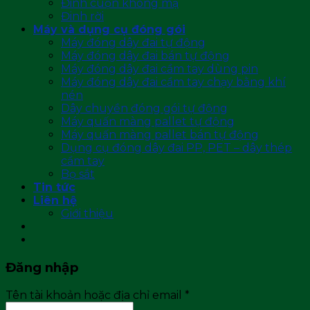
Đinh cuộn không mạ
Đinh rời
Máy và dụng cụ đóng gói
Máy đóng dây đai tự động
Máy đóng dây đai bán tự động
Máy đóng dây đai cầm tay dùng pin
Máy đóng dây đai cầm tay chạy bằng khí
nén
Dây chuyền đóng gói tự động
Máy quấn màng pallet tự động
Máy quấn màng pallet bán tự động
Dụng cụ đóng dây đai PP, PET – dây thép
cầm tay
Bọ sắt
Tin tức
Liên hệ
Giới thiệu
Đăng nhập
Tên tài khoản hoặc địa chỉ email
*