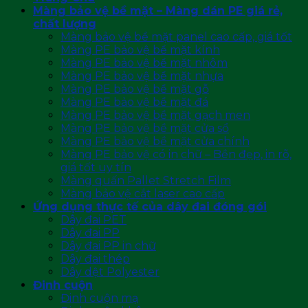
Màng bảo vệ bề mặt – Màng dán PE giá rẻ,
chất lượng
Màng bảo vệ bề mặt panel cao cấp, giá tốt
Màng PE bảo vệ bề mặt kính
Màng PE bảo vệ bề mặt nhôm
Màng PE bảo vệ bề mặt nhựa
Màng PE bảo vệ bề mặt gỗ
Màng PE bảo vệ bề mặt đá
Màng PE bảo vệ bề mặt gạch men
Màng PE bảo vệ bề mặt cửa sổ
Màng PE bảo vệ bề mặt cửa chính
Màng PE bảo vệ có in chữ – Bền đẹp, in rõ,
giá tốt uy tín
Màng quấn Pallet Stretch Film
Màng bảo vệ cắt laser cao cấp
Ứng dụng thực tế của dây đai đóng gói
Dây đai PET
Dây đai PP
Dây đai PP in chữ
Dây đai thép
Dây dệt Polyester
Đinh cuộn
Đinh cuộn mạ