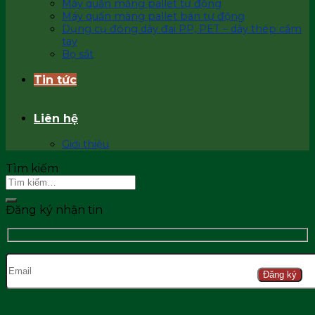
Máy quấn màng pallet tự động
Máy quấn màng pallet bán tự động
Dụng cụ đóng dây đai PP, PET – dây thép cầm
tay
Bọ sắt
Tin tức
Liên hệ
Giới thiệu
Tìm kiếm
Đăng ký nhận tin
Đăng ký