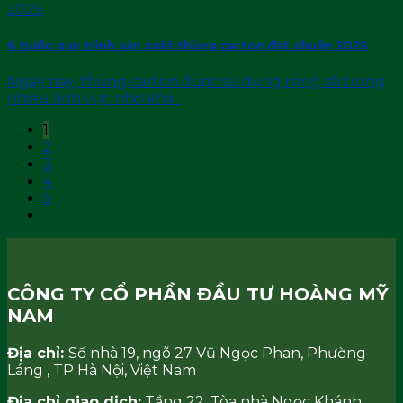
6 bước quy trình sản xuất thùng carton đạt chuẩn 2025
Ngày nay, thùng carton được sử dụng rộng rãi trong
nhiều lĩnh vực nhờ khả...
1
2
3
4
5
CÔNG TY CỔ PHẦN ĐẦU TƯ HOÀNG MỸ
NAM
Địa chỉ:
Số nhà 19, ngõ 27 Vũ Ngọc Phan, Phường
Láng , TP Hà Nội, Việt Nam
Địa chỉ giao dịch:
Tầng 22, Tòa nhà Ngọc Khánh