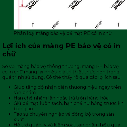
Phân loại màng bảo vệ bề mặt PE có in chữ
Lợi ích của màng PE bảo vệ có in
chữ
So với màng bảo vệ thông thường, màng PE bảo vệ
có in chữ mang lại nhiều giá trị thiết thực hơn trong
quá trình sử dụng. Có thể thấy rõ qua các lợi ích sau:
Giúp tăng độ nhận diện thương hiệu ngay trên
sản phẩm
Hạn chế nhầm lẫn hoặc trà trộn hàng hóa
Giữ bề mặt luôn sạch, hạn chế hư hỏng trước khi
bàn giao
Tạo sự chuyên nghiệp và đồng bộ trong sản
xuất
Hỗ trợ quản lý và kiểm soát sản phẩm hiệu quả