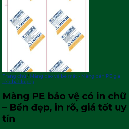
Trang chủ
/
Màng bảo vệ bề mặt - Màng dán PE giá
rẻ, chất lượng
Màng PE bảo vệ có in chữ
– Bền đẹp, in rõ, giá tốt uy
tín