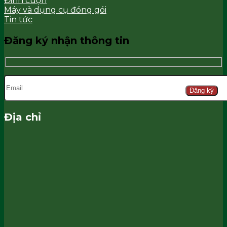
Đinh cuộn
Máy và dụng cụ đóng gói
Tin tức
Đăng ký nhận thông tin
Đăng ký
Địa chỉ