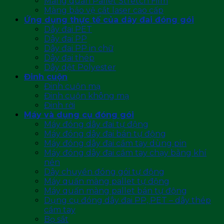
Màng quấn Pallet Stretch Film
Màng bảo vệ cắt laser cao cấp
Ứng dụng thực tế của dây đai đóng gói
Dây đai PET
Dây đai PP
Dây đai PP in chữ
Dây đai thép
Dây dệt Polyester
Đinh cuộn
Đinh cuộn mạ
Đinh cuộn không mạ
Đinh rời
Máy và dụng cụ đóng gói
Máy đóng dây đai tự động
Máy đóng dây đai bán tự động
Máy đóng dây đai cầm tay dùng pin
Máy đóng dây đai cầm tay chạy bằng khí
nén
Dây chuyền đóng gói tự động
Máy quấn màng pallet tự động
Máy quấn màng pallet bán tự động
Dụng cụ đóng dây đai PP, PET – dây thép
cầm tay
Bọ sắt