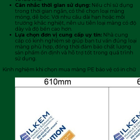
Cân nhắc thời gian sử dụng:
Nếu chỉ sử dụng
trong thời gian ngắn, có thể chọn loại màng
mỏng, dễ bóc. Với nhu cầu dài hạn hoặc môi
trường khắc nghiệt, nên ưu tiên loại màng có độ
dày và độ bền cao hơn.
Lựa chọn đơn vị cung cấp uy tín:
Nhà cung
cấp có kinh nghiệm sẽ giúp bạn tư vấn đúng loại
màng phù hợp, đồng thời đảm bảo chất lượng
sản phẩm ổn định và hỗ trợ tốt trong quá trình
sử dụng.
Kinh nghiệm khi chọn mua màng PE bảo vệ có in chữ