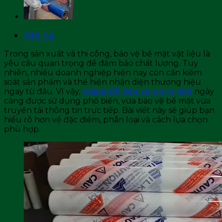
Mô tả
Trong sản xuất và thi công, bảo vệ bề mặt vật liệu là
yêu cầu quan trọng để đảm bảo chất lượng. Tuy
nhiên, nhiều doanh nghiệp hiện nay còn cần kiểm
soát sản phẩm và thể hiện nhận diện thương hiệu
ngay từ đầu. Vì vậy,
màng PE bảo vệ có in chữ
ngày
càng được sử dụng phổ biến, vừa bảo vệ bề mặt vừa
truyền tải thông tin trực tiếp. Bài viết này sẽ giúp bạn
hiểu rõ hơn về đặc điểm, phân loại và cách lựa chọn
phù hợp.