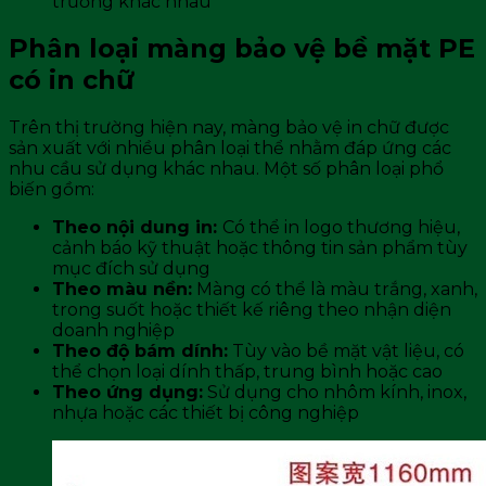
trường khác nhau
Phân loại màng bảo vệ bề mặt PE
có in chữ
Trên thị trường hiện nay, màng bảo vệ in chữ được
sản xuất với nhiều phân loại thể nhằm đáp ứng các
nhu cầu sử dụng khác nhau. Một số phân loại phổ
biến gồm:
Theo nội dung in:
Có thể in logo thương hiệu,
cảnh báo kỹ thuật hoặc thông tin sản phẩm tùy
mục đích sử dụng
Theo màu nền:
Màng có thể là màu trắng, xanh,
trong suốt hoặc thiết kế riêng theo nhận diện
doanh nghiệp
Theo độ bám dính:
Tùy vào bề mặt vật liệu, có
thể chọn loại dính thấp, trung bình hoặc cao
Theo ứng dụng:
Sử dụng cho nhôm kính, inox,
nhựa hoặc các thiết bị công nghiệp