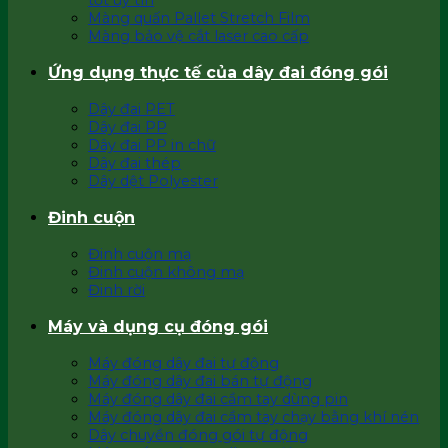
tốt uy tín
Màng quấn Pallet Stretch Film
Màng bảo vệ cắt laser cao cấp
Ứng dụng thực tế của dây đai đóng gói
Dây đai PET
Dây đai PP
Dây đai PP in chữ
Dây đai thép
Dây dệt Polyester
Đinh cuộn
Đinh cuộn mạ
Đinh cuộn không mạ
Đinh rời
Máy và dụng cụ đóng gói
Máy đóng dây đai tự động
Máy đóng dây đai bán tự động
Máy đóng dây đai cầm tay dùng pin
Máy đóng dây đai cầm tay chạy bằng khí nén
Dây chuyền đóng gói tự động