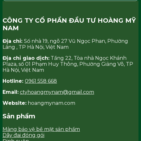
CÔNG TY CỔ PHẦN ĐẦU TƯ HOÀNG MỸ
NAM
Địa chỉ:
Số nhà 19, ngõ 27 Vũ Ngọc Phan, Phường
Láng , TP Hà Nội, Việt Nam
Địa chỉ giao dịch:
Tầng 22, Tòa nhà Ngọc Khánh
Plaza, số 01 Phạm Huy Thông, Phường Giảng Võ, TP
Hà Nội, Việt Nam
Hotline:
0961 558 668
Email:
ctyhoangmynam@gmail.com
Website:
hoangmynam.com
Sản phẩm
Màng bảo vệ bề mặt sản phẩm
Dây đai đóng gói