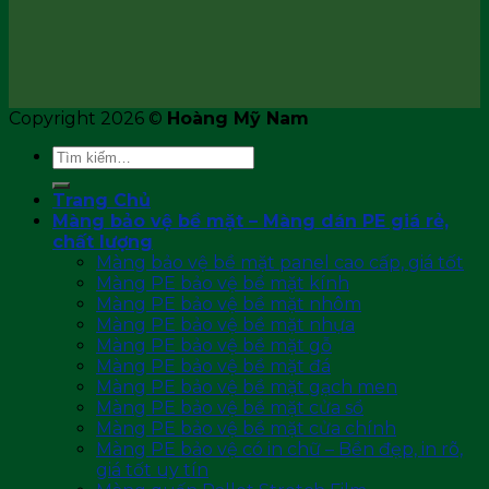
Copyright 2026 ©
Hoàng Mỹ Nam
Tìm
kiếm:
Trang Chủ
Màng bảo vệ bề mặt – Màng dán PE giá rẻ,
chất lượng
Màng bảo vệ bề mặt panel cao cấp, giá tốt
Màng PE bảo vệ bề mặt kính
Màng PE bảo vệ bề mặt nhôm
Màng PE bảo vệ bề mặt nhựa
Màng PE bảo vệ bề mặt gỗ
Màng PE bảo vệ bề mặt đá
Màng PE bảo vệ bề mặt gạch men
Màng PE bảo vệ bề mặt cửa sổ
Màng PE bảo vệ bề mặt cửa chính
Màng PE bảo vệ có in chữ – Bền đẹp, in rõ,
giá tốt uy tín