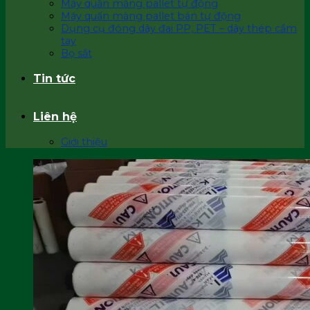
Máy quấn màng pallet tự động
Máy quấn màng pallet bán tự động
Dụng cụ đóng dây đai PP, PET – dây thép cầm
tay
Bọ sắt
Tin tức
Liên hệ
Giới thiệu