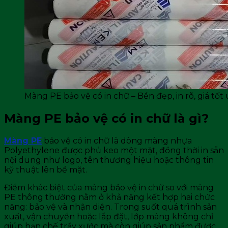
Màng PE bảo vệ có in chữ – Bền đẹp, in rõ, giá tốt 
Màng PE bảo vệ có in chữ là gì?
Màng PE
bảo vệ có in chữ là dòng màng nhựa
Polyethylene được phủ keo một mặt, đồng thời in sẵn
nội dung như logo, tên thương hiệu hoặc thông tin
kỹ thuật lên bề mặt.
Điểm khác biệt của màng bảo vệ in chữ so với màng
PE thông thường nằm ở khả năng kết hợp hai chức
năng: bảo vệ và nhận diện. Trong suốt quá trình sản
xuất, vận chuyển hoặc lắp đặt, lớp màng không chỉ
giúp hạn chế trầy xước mà còn giúp sản phẩm được