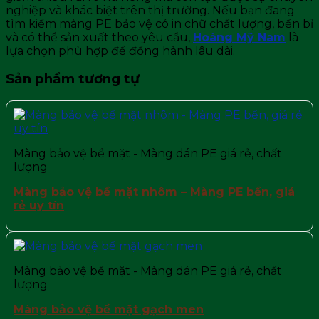
nghiệp và khác biệt trên thị trường. Nếu bạn đang
tìm kiếm màng PE bảo vệ có in chữ chất lượng, bền bỉ
và có thể sản xuất theo yêu cầu,
Hoàng Mỹ Nam
là
lựa chọn phù hợp để đồng hành lâu dài.
Sản phẩm tương tự
Màng bảo vệ bề mặt - Màng dán PE giá rẻ, chất
lượng
Màng bảo vệ bề mặt nhôm – Màng PE bền, giá
rẻ uy tín
Màng bảo vệ bề mặt - Màng dán PE giá rẻ, chất
lượng
Màng bảo vệ bề mặt gạch men