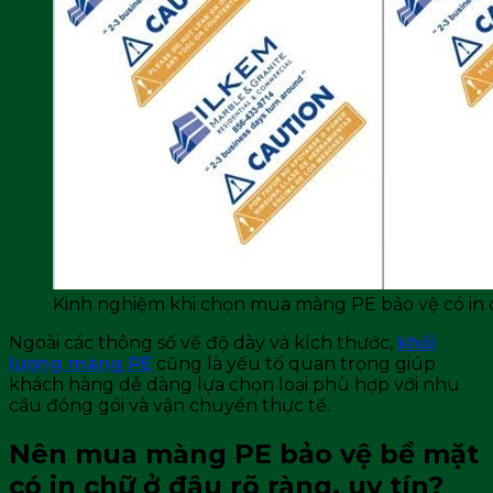
Kinh nghiệm khi chọn mua màng PE bảo vệ có in
Ngoài các thông số về độ dày và kích thước,
khối
lượng màng PE
cũng là yếu tố quan trọng giúp
khách hàng dễ dàng lựa chọn loại phù hợp với nhu
cầu đóng gói và vận chuyển thực tế.
Nên mua màng PE bảo vệ bề mặt
có in chữ ở đâu rõ ràng, uy tín?