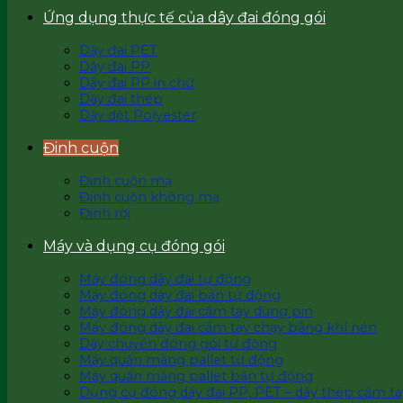
Ứng dụng thực tế của dây đai đóng gói
Dây đai PET
Dây đai PP
Dây đai PP in chữ
Dây đai thép
Dây dệt Polyester
Đinh cuộn
Đinh cuộn mạ
Đinh cuộn không mạ
Đinh rời
Máy và dụng cụ đóng gói
Máy đóng dây đai tự động
Máy đóng dây đai bán tự động
Máy đóng dây đai cầm tay dùng pin
Máy đóng dây đai cầm tay chạy bằng khí nén
Dây chuyền đóng gói tự động
Máy quấn màng pallet tự động
Máy quấn màng pallet bán tự động
Dụng cụ đóng dây đai PP, PET – dây thép cầm ta