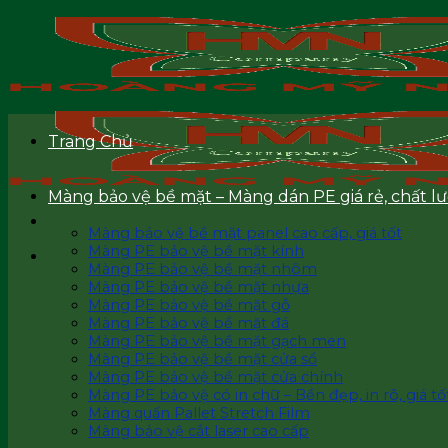
Skip
to
content
Trang Chủ
Màng bảo vệ bề mặt – Màng dán PE giá rẻ, chất l
Màng bảo vệ bề mặt panel cao cấp, giá tốt
Màng PE bảo vệ bề mặt kính
Màng PE bảo vệ bề mặt nhôm
Màng PE bảo vệ bề mặt nhựa
Màng PE bảo vệ bề mặt gỗ
Màng PE bảo vệ bề mặt đá
Màng PE bảo vệ bề mặt gạch men
Màng PE bảo vệ bề mặt cửa sổ
Màng PE bảo vệ bề mặt cửa chính
Màng PE bảo vệ có in chữ – Bền đẹp, in rõ, giá tốt
Màng quấn Pallet Stretch Film
Màng bảo vệ cắt laser cao cấp