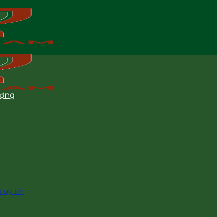
ượng
 uy tín