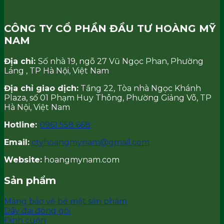
CÔNG TY CỔ PHẦN ĐẦU TƯ HOÀNG MỸ
NAM
Địa chỉ:
Số nhà 19, ngõ 27 Vũ Ngọc Phan, Phường
Láng , TP Hà Nội, Việt Nam
Địa chỉ giao dịch:
Tầng 22, Tòa nhà Ngọc Khánh
Plaza, số 01 Phạm Huy Thông, Phường Giảng Võ, TP
Hà Nội, Việt Nam
Hotline:
0961 558 668
Email:
ctyhoangmynam@gmail.com
Website:
hoangmynam.com
Sản phẩm
Màng bảo vệ bề mặt sản phẩm
Dây đai đóng gói
Đinh cuộn