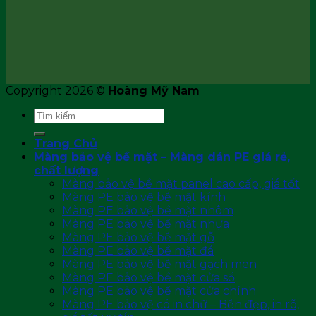
Copyright 2026 ©
Hoàng Mỹ Nam
Tìm
kiếm:
Trang Chủ
Màng bảo vệ bề mặt – Màng dán PE giá rẻ,
chất lượng
Màng bảo vệ bề mặt panel cao cấp, giá tốt
Màng PE bảo vệ bề mặt kính
Màng PE bảo vệ bề mặt nhôm
Màng PE bảo vệ bề mặt nhựa
Màng PE bảo vệ bề mặt gỗ
Màng PE bảo vệ bề mặt đá
Màng PE bảo vệ bề mặt gạch men
Màng PE bảo vệ bề mặt cửa sổ
Màng PE bảo vệ bề mặt cửa chính
Màng PE bảo vệ có in chữ – Bền đẹp, in rõ,