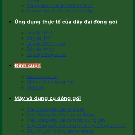
tốt uy tín
Màng quấn Pallet Stretch Film
Màng bảo vệ cắt laser cao cấp
Ứng dụng thực tế của dây đai đóng gói
Dây đai PET
Dây đai PP
Dây đai PP in chữ
Dây đai thép
Dây dệt Polyester
Đinh cuộn
Đinh cuộn mạ
Đinh cuộn không mạ
Đinh rời
Máy và dụng cụ đóng gói
Máy đóng dây đai tự động
Máy đóng dây đai bán tự động
Máy đóng dây đai cầm tay dùng pin
Máy đóng dây đai cầm tay chạy bằng khí nén
Dây chuyền đóng gói tự động