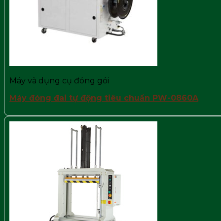
Máy và dụng cụ đóng gói
Máy đóng đai tự động tiêu chuẩn PW-0860A