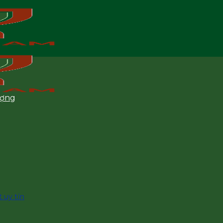
ượng
 uy tín