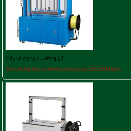
Máy và dụng cụ đóng gói
Máy đóng đai tự động có bàn ép PW-0860A+P