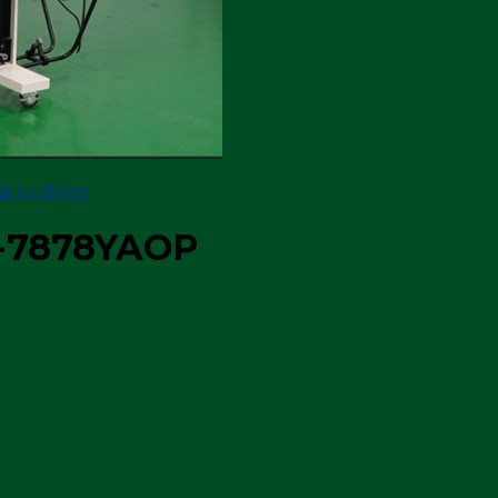
ai tự động
W-7878YAOP