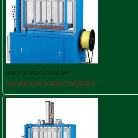
Máy và dụng cụ đóng gói
Máy đóng đai tự động PW2850CO