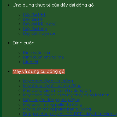
Ứng dụng thực tế của dây đai đóng gói
Dây đai PET
Dây đai PP
Dây đai PP in chữ
Dây đai thép
Dây dệt Polyester
Đinh cuộn
Đinh cuộn mạ
Đinh cuộn không mạ
Đinh rời
Máy và dụng cụ đóng gói
Máy đóng dây đai tự động
Máy đóng dây đai bán tự động
Máy đóng dây đai cầm tay dùng pin
Máy đóng dây đai cầm tay chạy bằng khí nén
Dây chuyền đóng gói tự động
Máy quấn màng pallet tự động
Máy quấn màng pallet bán tự động
Dụng cụ đóng dây đai PP, PET – dây thép cầm ta