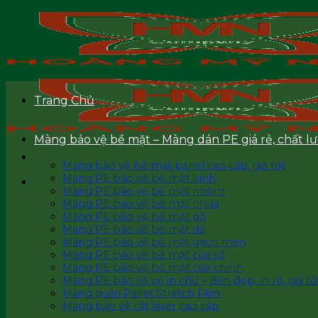
Skip
to
content
Trang Chủ
Màng bảo vệ bề mặt – Màng dán PE giá rẻ, chất l
Màng bảo vệ bề mặt panel cao cấp, giá tốt
Màng PE bảo vệ bề mặt kính
Màng PE bảo vệ bề mặt nhôm
Màng PE bảo vệ bề mặt nhựa
Màng PE bảo vệ bề mặt gỗ
Màng PE bảo vệ bề mặt đá
Màng PE bảo vệ bề mặt gạch men
Màng PE bảo vệ bề mặt cửa sổ
Màng PE bảo vệ bề mặt cửa chính
Màng PE bảo vệ có in chữ – Bền đẹp, in rõ, giá tốt
Màng quấn Pallet Stretch Film
Màng bảo vệ cắt laser cao cấp