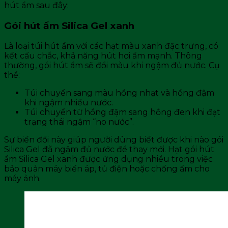
hút ẩm sau đây:
Gói hút ẩm Silica Gel xanh
Là loại túi hút ẩm với các hạt màu xanh đặc trưng, có
kết cấu chắc, khả năng hút hơi ẩm mạnh. Thông
thường, gói hút ẩm sẽ đổi màu khi ngậm đủ nước. Cụ
thể:
Túi chuyển sang màu hồng nhạt và hồng đậm
khi ngậm nhiều nước.
Túi chuyển từ hồng đậm sang hồng đen khi đạt
trạng thái ngậm “no nước”.
Sự biến đổi này giúp người dùng biết được khi nào gói
Silica Gel đã ngậm đủ nước để thay mới. Hạt gói hút
ẩm Silica Gel xanh được ứng dụng nhiều trong việc
bảo quản máy biến áp, tủ điện hoặc chống ẩm cho
máy ảnh.