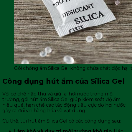
Gói chống ẩm Silica Gel không chứa chất độc hại, 
Công dụng hút ẩm của Silica Gel
Với cơ chế hấp thụ và giữ lại hơi nước trong môi
trường, gói hút ẩm Silica Gel giúp kiểm soát độ ẩm
hiệu quả, hạn chế các tác động tiêu cực do hơi nước
gây ra đối với hàng hóa và vật dụng.
Cụ thể, túi hút ẩm Silica Gel có các công dụng sau:
Làm khô và duy trì môi trường khô ráo
: Hấp