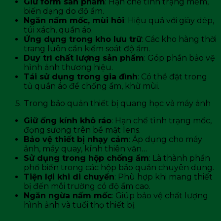
Giữ form sản phẩm
: Hạn chế tình trạng mềm,
biến dạng do độ ẩm.
Ngăn nấm mốc, mùi hôi
: Hiệu quả với giày dép,
túi xách, quần áo.
Ứng dụng trong kho lưu trữ
: Các kho hàng thời
trang luôn cần kiểm soát độ ẩm.
Duy trì chất lượng sản phẩm
: Góp phần bảo vệ
hình ảnh thương hiệu.
Tái sử dụng trong gia đình
: Có thể đặt trong
tủ quần áo để chống ẩm, khử mùi.
Trong bảo quản thiết bị quang học và máy ảnh
Giữ ống kính khô ráo
: Hạn chế tình trạng mốc,
đọng sương trên bề mặt lens.
Bảo vệ thiết bị nhạy cảm
: Áp dụng cho máy
ảnh, máy quay, kính thiên văn…
Sử dụng trong hộp chống ẩm
: Là thành phần
phổ biến trong các hộp bảo quản chuyên dụng.
Tiện lợi khi di chuyển
: Phù hợp khi mang thiết
bị đến môi trường có độ ẩm cao.
Ngăn ngừa nấm mốc
: Giúp bảo vệ chất lượng
hình ảnh và tuổi thọ thiết bị.