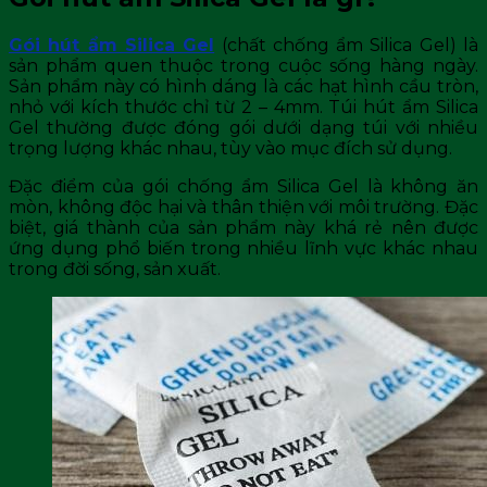
Gói hút ẩm Silica Gel
(chất chống ẩm Silica Gel) là
sản phẩm quen thuộc trong cuộc sống hàng ngày.
Sản phẩm này có hình dáng là các hạt hình cầu tròn,
nhỏ với kích thước chỉ từ 2 – 4mm. Túi hút ẩm Silica
Gel thường được đóng gói dưới dạng túi với nhiều
trọng lượng khác nhau, tùy vào mục đích sử dụng.
Đặc điểm của gói chống ẩm Silica Gel là không ăn
mòn, không độc hại và thân thiện với môi trường. Đặc
biệt, giá thành của sản phẩm này khá rẻ nên được
ứng dụng phổ biến trong nhiều lĩnh vực khác nhau
trong đời sống, sản xuất.