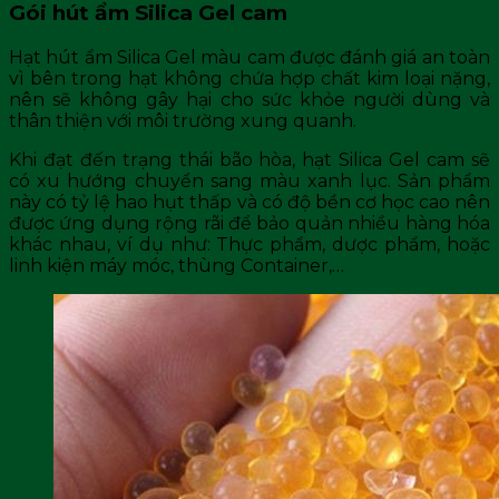
Gói hút ẩm Silica Gel cam
Hạt hút ẩm Silica Gel màu cam được đánh giá an toàn
vì bên trong hạt không chứa hợp chất kim loại nặng,
nên sẽ không gây hại cho sức khỏe người dùng và
thân thiện với môi trường xung quanh.
Khi đạt đến trạng thái bão hòa, hạt Silica Gel cam sẽ
có xu hướng chuyển sang màu xanh lục. Sản phẩm
này có tỷ lệ hao hụt thấp và có độ bền cơ học cao nên
được ứng dụng rộng rãi để bảo quản nhiều hàng hóa
khác nhau, ví dụ như: Thực phẩm, dược phẩm, hoặc
linh kiện máy móc, thùng Container,…