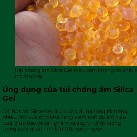
Hạt chống ẩm Silica Gel màu cam không có chất k
môi trường
Ứng dụng của túi chống ẩm Silica
Gel
Gói hút ẩm Silica Gel được ứng dụng rộng rãi trong
nhiều lĩnh vực nhờ khả năng kiểm soát độ ẩm hiệu
quả, giúp bảo vệ sản phẩm và duy trì chất lượng
trong suốt quá trình lưu trữ, vận chuyển.