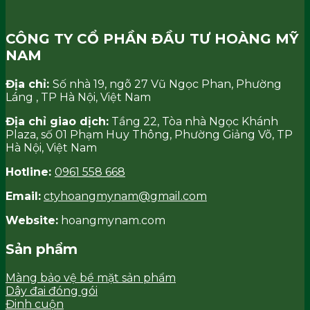
CÔNG TY CỔ PHẦN ĐẦU TƯ HOÀNG MỸ
NAM
Địa chỉ:
Số nhà 19, ngõ 27 Vũ Ngọc Phan, Phường
Láng , TP Hà Nội, Việt Nam
Địa chỉ giao dịch:
Tầng 22, Tòa nhà Ngọc Khánh
Plaza, số 01 Phạm Huy Thông, Phường Giảng Võ, TP
Hà Nội, Việt Nam
Hotline:
0961 558 668
Email:
ctyhoangmynam@gmail.com
Website:
hoangmynam.com
Sản phẩm
Màng bảo vệ bề mặt sản phẩm
Dây đai đóng gói
Đinh cuộn