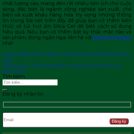
chất lượng cao, mang đến rất nhiều tiện ích cho cuộc
sống, đặc biệt là ngành công nghiệp sản xuất, chế
biến và xuất khẩu hàng hóa. Hy vọng những thông
tin trong bài viết trên đây đã giúp bạn có thêm kiến
thức về túi hút ẩm Silica Gel để biết cách sử dụng
hiệu quả. Nếu bạn có thêm bất kỳ thắc mắc nào về
sản phẩm, đừng ngần ngại liên hệ với
Hoàng Mỹ Nam
nhé!
Hướng dẫn 8 cách đóng gói hàng hóa dễ dàng & hiệu
quả
Pallet là gì? Các loại pallet và vai trò trong lưu trữ
hàng hóa
Tìm kiếm
Đăng ký nhận tin
Đăng ký