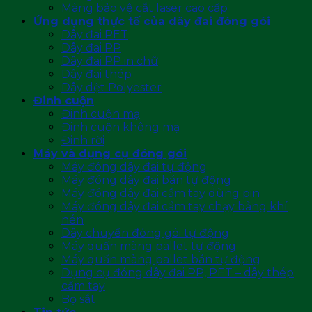
Màng bảo vệ cắt laser cao cấp
Ứng dụng thực tế của dây đai đóng gói
Dây đai PET
Dây đai PP
Dây đai PP in chữ
Dây đai thép
Dây dệt Polyester
Đinh cuộn
Đinh cuộn mạ
Đinh cuộn không mạ
Đinh rời
Máy và dụng cụ đóng gói
Máy đóng dây đai tự động
Máy đóng dây đai bán tự động
Máy đóng dây đai cầm tay dùng pin
Máy đóng dây đai cầm tay chạy bằng khí
nén
Dây chuyền đóng gói tự động
Máy quấn màng pallet tự động
Máy quấn màng pallet bán tự động
Dụng cụ đóng dây đai PP, PET – dây thép
cầm tay
Bọ sắt