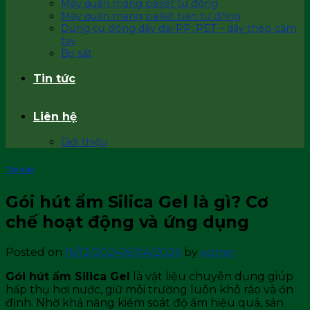
Máy quấn màng pallet tự động
Máy quấn màng pallet bán tự động
Dụng cụ đóng dây đai PP, PET – dây thép cầm
tay
Bọ sắt
Tin tức
Liên hệ
Giới thiệu
Tin tức
Gói hút ẩm Silica Gel là gì? Cơ
chế hoạt động và ứng dụng
Posted on
16/12/2024
16/04/2026
by
admin
Gói hút ẩm Silica Gel
là vật liệu chuyên dụng giúp
hấp thụ hơi nước, giữ môi trường luôn khô ráo và ổn
định. Nhờ khả năng kiểm soát độ ẩm hiệu quả, sản