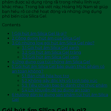
phẩm được sử dụng rộng rãi trong nhiều lĩnh vực
khác nhau. Trong bài viết này, Hoàng Mỹ Nam sẽ giúp
bạn hiểu rõ cơ chế hoạt động và những ứng dụng
phổ biến của Silica Gel.
Contents
1
Gói hút ẩm Silica Gel là gì?
2
Công dụng hút ẩm của Silica Gel
3
Có những loại gói hút ẩm Silica Gel nào?
3.1
Gói hút ẩm Silica Gel xanh
3.2
Gói hút ẩm Silica Gel trắng
3.3
Gói hút ẩm Silica Gel cam
4
Ứng dụng của túi chống ẩm Silica Gel
5
Gói hút ẩm Silica Gel bảo quản thực phẩm có
an toàn không?
5.1
Bản chất hóa học trơ
5.2
Không gây độc khi vô tình tiếp xúc
5.3
Tiêu chuẩn bao bì dành cho thực phẩm
5.4
Lời khuyên để sử dụng an toàn
6
Hướng dẫn sử dụng sản phẩm túi hút ẩm Silica
Gel
Gói hút ẩm Silica Gel là gì?