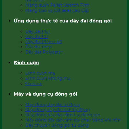
tốt uy tín
Màng quấn Pallet Stretch Film
Màng bảo vệ cắt laser cao cấp
Ứng dụng thực tế của dây đai đóng gói
Dây đai PET
Dây đai PP
Dây đai PP in chữ
Dây đai thép
Dây dệt Polyester
Đinh cuộn
Đinh cuộn mạ
Đinh cuộn không mạ
Đinh rời
Máy và dụng cụ đóng gói
Máy đóng dây đai tự động
Máy đóng dây đai bán tự động
Máy đóng dây đai cầm tay dùng pin
Máy đóng dây đai cầm tay chạy bằng khí nén
Dây chuyền đóng gói tự động