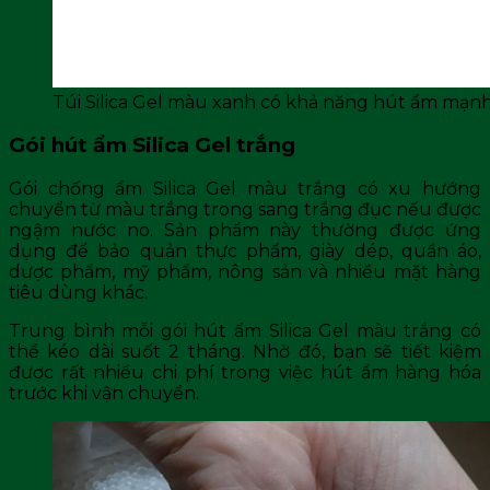
Túi Silica Gel màu xanh có khả năng hút ẩm mạn
Gói hút ẩm Silica Gel trắng
Gói chống ẩm Silica Gel màu trắng có xu hướng
chuyển từ màu trắng trong sang trắng đục nếu được
ngậm nước no. Sản phẩm này thường được ứng
dụng để bảo quản thực phẩm, giày dép, quần áo,
dược phẩm, mỹ phẩm, nông sản và nhiều mặt hàng
tiêu dùng khác.
Trung bình mỗi gói hút ẩm Silica Gel màu trắng có
thể kéo dài suốt 2 tháng. Nhờ đó, bạn sẽ tiết kiệm
được rất nhiều chi phí trong việc hút ẩm hàng hóa
trước khi vận chuyển.