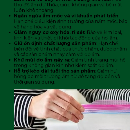
thụ độ ẩm dư thừa, giúp không gian và bề mặt
luôn khô thoáng.
Ngăn ngừa ẩm mốc và vi khuẩn phát triển
:
Hạn chế điều kiện sinh trưởng của nấm mốc, bảo
vệ hàng hóa và vật dụng.
Giảm nguy cơ oxy hóa, rỉ sét
: Bảo vệ kim loại,
linh kiện và thiết bị khỏi tác động của hơi ẩm.
Giữ ổn định chất lượng sản phẩm
: Hạn chế
biến đổi về tính chất của thực phẩm, dược phẩm
và các sản phẩm nhạy cảm với độ ẩm.
Khử mùi do ẩm gây ra
: Giảm tình trạng mùi hôi
trong không gian kín nhờ kiểm soát độ ẩm.
Hỗ trợ kéo dài tuổi thọ sản phẩm
: Giảm hư
hỏng do môi trường ẩm, từ đó tăng độ bền và
thời gian sử dụng.