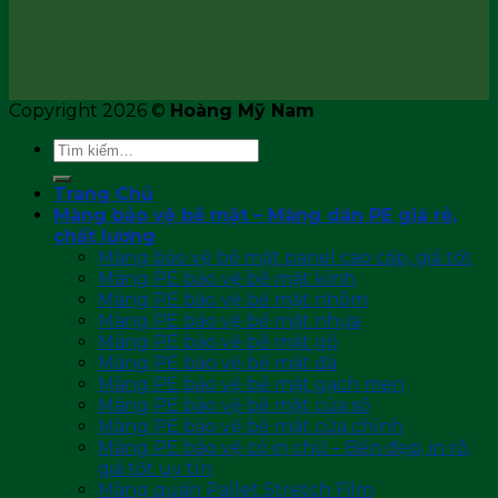
Copyright 2026 ©
Hoàng Mỹ Nam
Tìm
kiếm:
Trang Chủ
Màng bảo vệ bề mặt – Màng dán PE giá rẻ,
chất lượng
Màng bảo vệ bề mặt panel cao cấp, giá tốt
Màng PE bảo vệ bề mặt kính
Màng PE bảo vệ bề mặt nhôm
Màng PE bảo vệ bề mặt nhựa
Màng PE bảo vệ bề mặt gỗ
Màng PE bảo vệ bề mặt đá
Màng PE bảo vệ bề mặt gạch men
Màng PE bảo vệ bề mặt cửa sổ
Màng PE bảo vệ bề mặt cửa chính
Màng PE bảo vệ có in chữ – Bền đẹp, in rõ,
giá tốt uy tín
Màng quấn Pallet Stretch Film