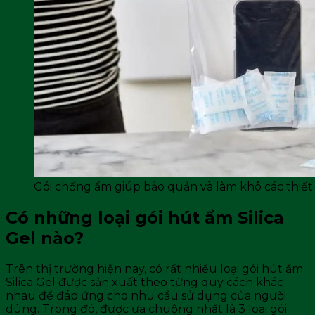
Gói chống ẩm giúp bảo quản và làm khô các thiết 
Có những loại gói hút ẩm Silica
Gel nào?
Trên thị trường hiện nay, có rất nhiều loại gói hút ẩm
Silica Gel được sản xuất theo từng quy cách khác
nhau để đáp ứng cho nhu cầu sử dụng của người
dùng. Trong đó, được ưa chuộng nhất là 3 loại gói