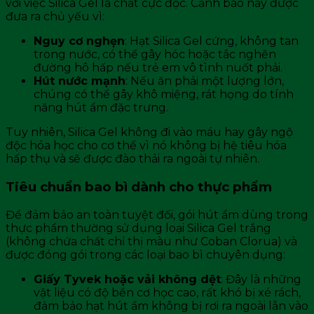
với việc Silica Gel là chất cực độc. Cảnh báo này được
đưa ra chủ yếu vì:
Nguy cơ nghẹn
: Hạt Silica Gel cứng, không tan
trong nước, có thể gây hóc hoặc tắc nghẽn
đường hô hấp nếu trẻ em vô tình nuốt phải.
Hút nước mạnh
: Nếu ăn phải một lượng lớn,
chúng có thể gây khô miệng, rát họng do tính
năng hút ẩm đặc trưng.
Tuy nhiên, Silica Gel không đi vào máu hay gây ngộ
độc hóa học cho cơ thể vì nó không bị hệ tiêu hóa
hấp thụ và sẽ được đào thải ra ngoài tự nhiên.
Tiêu chuẩn bao bì dành cho thực phẩm
Để đảm bảo an toàn tuyệt đối, gói hút ẩm dùng trong
thực phẩm thường sử dụng loại Silica Gel trắng
(không chứa chất chỉ thị màu như Coban Clorua) và
được đóng gói trong các loại bao bì chuyên dụng:
Giấy Tyvek hoặc vải không dệt
: Đây là những
vật liệu có độ bền cơ học cao, rất khó bị xé rách,
đảm bảo hạt hút ẩm không bị rơi ra ngoài lẫn vào