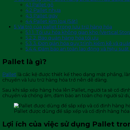
4.1
Pallet gỗ
4.2
Pallet nhựa
4.3
Pallet giấy
4.4
Pallet kim loại (Sắt)
5
Vai trò của pallet trong lưu trữ hàng hóa
5.1
1. Tối ưu hóa không gian kho (Vertical Sto
5.2
2. Bảo quản hàng hóa tối ưu
5.3
3. Đơn giản hóa quy trình kiểm kê và qu
5.4
4. Đảm bảo an toàn lao động và hiệu suất
Pallet là gì?
Pallet
là các kệ được thiết kế theo dạng mặt phẳng, là
chuyển và lưu trữ hàng hóa trở nên dễ dàng.
Sau khi sắp xếp hàng hóa lên Pallet, người ta sẽ cố đị
chuyển và chống ẩm, đảm bảo an toàn cho người sử d
Pallet được dùng để sắp xếp và cố định hàng hóa
Lợi ích của việc sử dụng Pallet tr