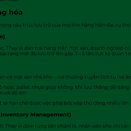
àng hóa
 trong cấu trúc lưu trữ của mọi kho hàng hiện đại, cụ thể
e)
. Thay vì dàn trải hàng trên mặt sàn, doanh nghiệp c
giúp tăng mật độ lưu trữ lên gấp 3 – 5 lần, cực kỳ quan t
àn với mặt sàn nhà kho – nơi thường xuyên tích tụ hơi ẩ
ỗ hoặc pallet nhựa giúp không khí lưu thông dễ dàng b
m với độ ẩm.
 sẽ hạn chế được việc phải bốc xếp thủ công nhiều lần, 
ý (Inventory Management)
). Thay vì đếm từng sản phẩm lẻ, nhân viên kho chỉ cần