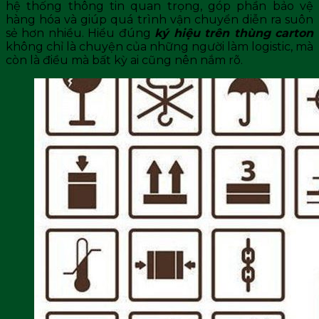
hệ thống thông tin quan trọng, góp phần bảo vệ
hàng hóa và giúp quá trình vận chuyển diễn ra suôn
sẻ hơn nhiều. Hiểu đúng
ký hiệu trên thùng carton
không chỉ là chuyện của những người làm logistic, mà
còn là điều mà bất kỳ ai cũng nên nắm rõ.