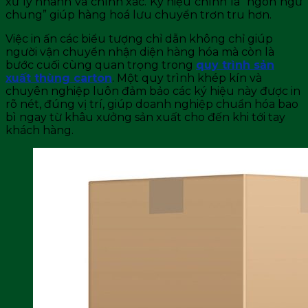
xử lý nhanh và chính xác. Ký hiệu chính là “ngôn ngữ
chung” giúp hàng hoá lưu chuyển trơn tru hơn.
Việc in ấn các biểu tượng chỉ dẫn không chỉ giúp
người vận chuyển nhận diện hàng hóa mà còn là
bước cuối cùng quan trọng trong
quy trình sản
xuất thùng carton
. Một quy trình khép kín và
chuyên nghiệp luôn đảm bảo các ký hiệu này được in
rõ nét, đúng vị trí, giúp doanh nghiệp chuẩn hóa bao
bì ngay từ khâu xưởng sản xuất cho đến khi tới tay
khách hàng.