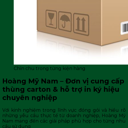
Chỉn chu trong từng kiện hàng
Hoàng Mỹ Nam – Đơn vị cung cấp
thùng carton & hỗ trợ in ký hiệu
chuyên nghiệp
Với kinh nghiệm trong lĩnh vực đóng gói và hiểu rõ
những yêu cầu thực tế từ doanh nghiệp, Hoàng Mỹ
Nam mang đến các giải pháp phù hợp cho từng nhu
cầu sử dụng