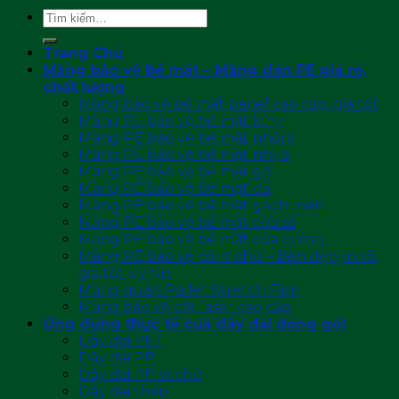
Tìm
kiếm:
Trang Chủ
Màng bảo vệ bề mặt – Màng dán PE giá rẻ,
chất lượng
Màng bảo vệ bề mặt panel cao cấp, giá tốt
Màng PE bảo vệ bề mặt kính
Màng PE bảo vệ bề mặt nhôm
Màng PE bảo vệ bề mặt nhựa
Màng PE bảo vệ bề mặt gỗ
Màng PE bảo vệ bề mặt đá
Màng PE bảo vệ bề mặt gạch men
Màng PE bảo vệ bề mặt cửa sổ
Màng PE bảo vệ bề mặt cửa chính
Màng PE bảo vệ có in chữ – Bền đẹp, in rõ,
giá tốt uy tín
Màng quấn Pallet Stretch Film
Màng bảo vệ cắt laser cao cấp
Ứng dụng thực tế của dây đai đóng gói
Dây đai PET
Dây đai PP
Dây đai PP in chữ
Dây đai thép