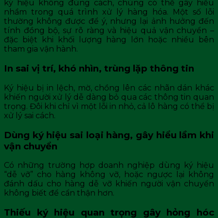
ký hiệu không đúng cách, chúng có thể gây hiểu
nhầm trong quá trình xử lý hàng hóa. Một số lỗi
thường không được để ý, nhưng lại ảnh hưởng đến
tính đồng bộ, sự rõ ràng và hiệu quả vận chuyển –
đặc biệt khi khối lượng hàng lớn hoặc nhiều bên
tham gia vận hành.
In sai vị trí, khó nhìn, trùng lặp thông tin
Ký hiệu bị in lệch, mờ, chồng lên các nhãn dán khác
khiến người xử lý dễ dàng bỏ qua các thông tin quan
trọng. Đôi khi chỉ vì một lỗi in nhỏ, cả lô hàng có thể bị
xử lý sai cách.
Dùng ký hiệu sai loại hàng, gây hiểu lầm khi
vận chuyển
Có những trường hợp doanh nghiệp dùng ký hiệu
“dễ vỡ” cho hàng không vỡ, hoặc ngược lại không
đánh dấu cho hàng dễ vỡ khiến người vận chuyển
không biết để cẩn thận hơn.
Thiếu ký hiệu quan trọng gây hỏng hóc