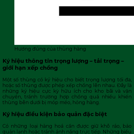
Hướng đúng của thùng hàng
Ký hiệu thông tin trọng lượng – tải trọng –
giới hạn xếp chồng
Một số thùng có ký hiệu cho biết trọng lượng tối đa,
hoặc số thùng được phép xếp chồng lên nhau. Đây là
những ký hiệu cực kỳ hữu ích cho kho bãi và vận
chuyển, tránh trường hợp chồng quá nhiều khiến
thùng bên dưới bị móp méo, hỏng hàng.
Ký hiệu điều kiện bảo quản đặc biệt
Có những loại hàng hoá cần được giữ khô ráo, bảo
quản lạnh hoặc tránh ánh nắng trực tiếp. Những biểu