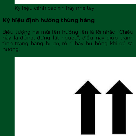
Ký hiệu cảnh báo xin hãy nhẹ tay
Ký hiệu định hướng thùng hàng
Biểu tượng hai mũi tên hướng lên là lời nhắc: “Chiều
này là đúng, đừng lật ngược”, điều này giúp tránh
tình trạng hàng bị đổ, rò rỉ hay hư hỏng khi để sai
hướng.