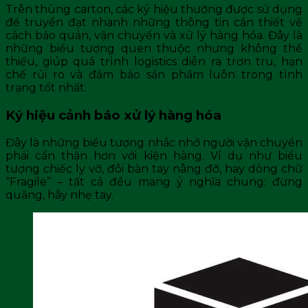
Trên thùng carton, các ký hiệu thường được sử dụng
để truyền đạt nhanh những thông tin cần thiết về
cách bảo quản, vận chuyển và xử lý hàng hóa. Đây là
những biểu tượng quen thuộc nhưng không thể
thiếu, giúp quá trình logistics diễn ra trơn tru, hạn
chế rủi ro và đảm bảo sản phẩm luôn trong tình
trạng tốt nhất.
Ký hiệu cảnh báo xử lý hàng hóa
Đây là những biểu tượng nhắc nhở người vận chuyển
phải cẩn thận hơn với kiện hàng. Ví dụ như biểu
tượng chiếc ly vỡ, đôi bàn tay nâng đỡ, hay dòng chữ
“Fragile” – tất cả đều mang ý nghĩa chung: đừng
quăng, hãy nhẹ tay.