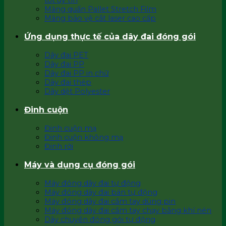
tốt uy tín
Màng quấn Pallet Stretch Film
Màng bảo vệ cắt laser cao cấp
Ứng dụng thực tế của dây đai đóng gói
Dây đai PET
Dây đai PP
Dây đai PP in chữ
Dây đai thép
Dây dệt Polyester
Đinh cuộn
Đinh cuộn mạ
Đinh cuộn không mạ
Đinh rời
Máy và dụng cụ đóng gói
Máy đóng dây đai tự động
Máy đóng dây đai bán tự động
Máy đóng dây đai cầm tay dùng pin
Máy đóng dây đai cầm tay chạy bằng khí nén
Dây chuyền đóng gói tự động