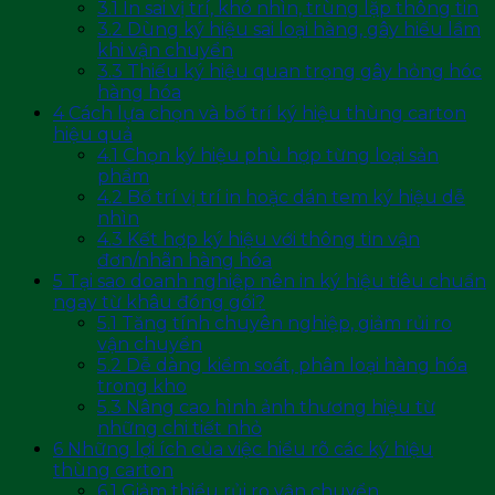
3.1
In sai vị trí, khó nhìn, trùng lặp thông tin
3.2
Dùng ký hiệu sai loại hàng, gây hiểu lầm
khi vận chuyển
3.3
Thiếu ký hiệu quan trọng gây hỏng hóc
hàng hóa
4
Cách lựa chọn và bố trí ký hiệu thùng carton
hiệu quả
4.1
Chọn ký hiệu phù hợp từng loại sản
phẩm
4.2
Bố trí vị trí in hoặc dán tem ký hiệu dễ
nhìn
4.3
Kết hợp ký hiệu với thông tin vận
đơn/nhãn hàng hóa
5
Tại sao doanh nghiệp nên in ký hiệu tiêu chuẩn
ngay từ khâu đóng gói?
5.1
Tăng tính chuyên nghiệp, giảm rủi ro
vận chuyển
5.2
Dễ dàng kiểm soát, phân loại hàng hóa
trong kho
5.3
Nâng cao hình ảnh thương hiệu từ
những chi tiết nhỏ
6
Những lợi ích của việc hiểu rõ các ký hiệu
thùng carton
6.1
Giảm thiểu rủi ro vận chuyển