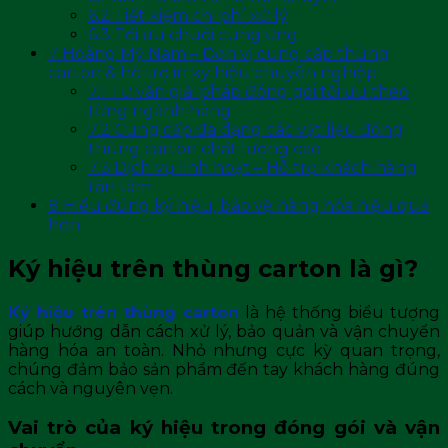
6.2
Tiết kiệm chi phí xử lý
6.3
Tối ưu chuỗi cung ứng
7
Hoàng Mỹ Nam – Đơn vị cung cấp thùng
carton & hỗ trợ in ký hiệu chuyên nghiệp
7.1
Tư vấn giải pháp đóng gói tối ưu theo
từng ngành hàng
7.2
Cung cấp đa dạng các vật liệu đóng
thùng carton chất lượng cao
7.3
Dịch vụ linh hoạt – Hỗ trợ khách hàng
tận tâm
8
Hiểu đúng ký hiệu, bảo vệ hàng hóa hiệu quả
hơn
Ký hiệu trên thùng carton là gì?
Ký hiệu trên thùng carton
là hệ thống biểu tượng
giúp hướng dẫn cách xử lý, bảo quản và vận chuyển
hàng hóa an toàn. Nhỏ nhưng cực kỳ quan trọng,
chúng đảm bảo sản phẩm đến tay khách hàng đúng
cách và nguyên vẹn.
Vai trò của ký hiệu trong đóng gói và vận