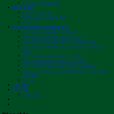
Dây dệt Polyester
Đinh cuộn
Đinh cuộn mạ
Đinh cuộn không mạ
Đinh rời
Máy và dụng cụ đóng gói
Máy đóng dây đai tự động
Máy đóng dây đai bán tự động
Máy đóng dây đai cầm tay dùng pin
Máy đóng dây đai cầm tay chạy bằng khí
nén
Dây chuyền đóng gói tự động
Máy quấn màng pallet tự động
Máy quấn màng pallet bán tự động
Dụng cụ đóng dây đai PP, PET – dây thép
cầm tay
Bọ sắt
Tin tức
Liên hệ
Giới thiệu