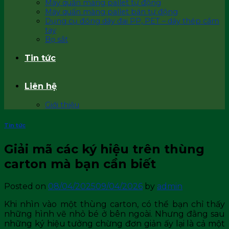
Máy quấn màng pallet tự động
Máy quấn màng pallet bán tự động
Dụng cụ đóng dây đai PP, PET – dây thép cầm
tay
Bọ sắt
Tin tức
Liên hệ
Giới thiệu
Tin tức
Giải mã các ký hiệu trên thùng
carton mà bạn cần biết
Posted on
08/04/2025
09/04/2026
by
admin
Khi nhìn vào một thùng carton, có thể bạn chỉ thấy
những hình vẽ nhỏ bé ở bên ngoài. Nhưng đằng sau
những ký hiệu tưởng chừng đơn giản ấy lại là cả một