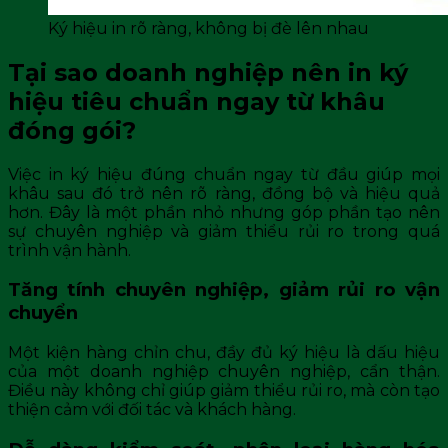
Ký hiệu in rõ ràng, không bị đè lên nhau
Tại sao doanh nghiệp nên in ký
hiệu tiêu chuẩn ngay từ khâu
đóng gói?
Việc in ký hiệu đúng chuẩn ngay từ đầu giúp mọi
khâu sau đó trở nên rõ ràng, đồng bộ và hiệu quả
hơn. Đây là một phần nhỏ nhưng góp phần tạo nên
sự chuyên nghiệp và giảm thiểu rủi ro trong quá
trình vận hành.
Tăng tính chuyên nghiệp, giảm rủi ro vận
chuyển
Một kiện hàng chỉn chu, đầy đủ ký hiệu là dấu hiệu
của một doanh nghiệp chuyên nghiệp, cẩn thận.
Điều này không chỉ giúp giảm thiểu rủi ro, mà còn tạo
thiện cảm với đối tác và khách hàng.