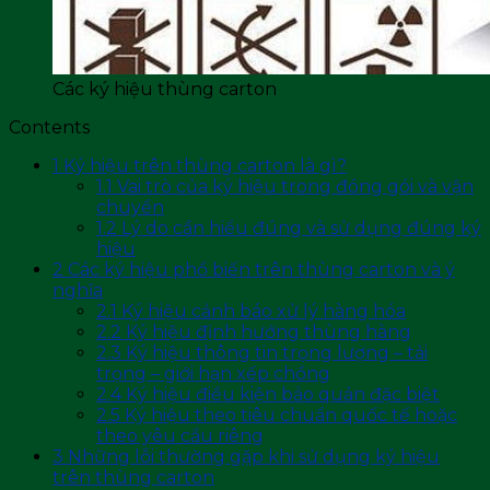
Các ký hiệu thùng carton
Contents
1
Ký hiệu trên thùng carton là gì?
1.1
Vai trò của ký hiệu trong đóng gói và vận
chuyển
1.2
Lý do cần hiểu đúng và sử dụng đúng ký
hiệu
2
Các ký hiệu phổ biến trên thùng carton và ý
nghĩa
2.1
Ký hiệu cảnh báo xử lý hàng hóa
2.2
Ký hiệu định hướng thùng hàng
2.3
Ký hiệu thông tin trọng lượng – tải
trọng – giới hạn xếp chồng
2.4
Ký hiệu điều kiện bảo quản đặc biệt
2.5
Ký hiệu theo tiêu chuẩn quốc tế hoặc
theo yêu cầu riêng
3
Những lỗi thường gặp khi sử dụng ký hiệu
trên thùng carton