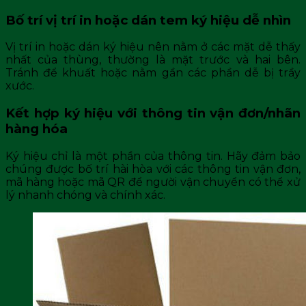
Bố trí vị trí in hoặc dán tem ký hiệu dễ nhìn
Vị trí in hoặc dán ký hiệu nên nằm ở các mặt dễ thấy
nhất của thùng, thường là mặt trước và hai bên.
Tránh để khuất hoặc nằm gần các phần dễ bị trầy
xước.
Kết hợp ký hiệu với thông tin vận đơn/nhãn
hàng hóa
Ký hiệu chỉ là một phần của thông tin. Hãy đảm bảo
chúng được bố trí hài hòa với các thông tin vận đơn,
mã hàng hoặc mã QR để người vận chuyển có thể xử
lý nhanh chóng và chính xác.