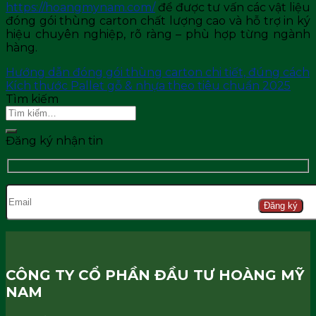
https://hoangmynam.com/
để được tư vấn các vật liệu
đóng gói thùng carton chất lượng cao và hỗ trợ in ký
hiệu chuyên nghiệp, rõ ràng – phù hợp từng ngành
hàng.
Hướng dẫn đóng gói thùng carton chi tiết, đúng cách
Kích thước Pallet gỗ & nhựa theo tiêu chuẩn 2025
Tìm kiếm
Đăng ký nhận tin
Đăng ký
CÔNG TY CỔ PHẦN ĐẦU TƯ HOÀNG MỸ
NAM