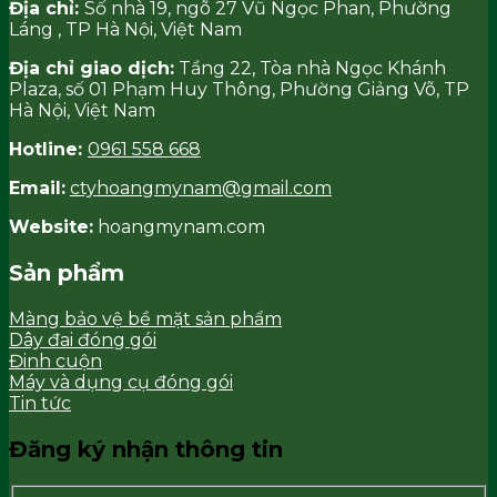
Địa chỉ:
Số nhà 19, ngõ 27 Vũ Ngọc Phan, Phường
Láng , TP Hà Nội, Việt Nam
Địa chỉ giao dịch:
Tầng 22, Tòa nhà Ngọc Khánh
Plaza, số 01 Phạm Huy Thông, Phường Giảng Võ, TP
Hà Nội, Việt Nam
Hotline:
0961 558 668
Email:
ctyhoangmynam@gmail.com
Website:
hoangmynam.com
Sản phẩm
Màng bảo vệ bề mặt sản phẩm
Dây đai đóng gói
Đinh cuộn
Máy và dụng cụ đóng gói
Tin tức
Đăng ký nhận thông tin