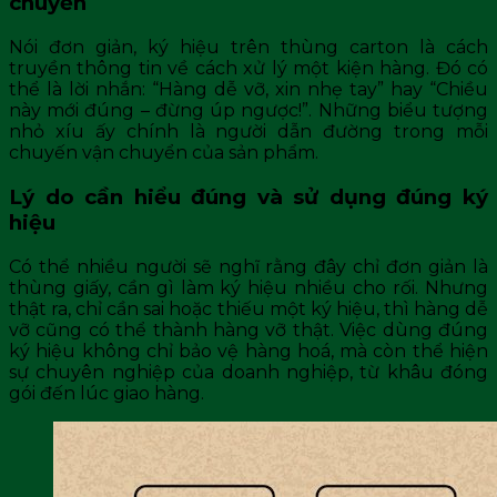
chuyển
Nói đơn giản, ký hiệu trên thùng carton là cách
truyền thông tin về cách xử lý một kiện hàng. Đó có
thể là lời nhắn: “Hàng dễ vỡ, xin nhẹ tay” hay “Chiều
này mới đúng – đừng úp ngược!”. Những biểu tượng
nhỏ xíu ấy chính là người dẫn đường trong mỗi
chuyến vận chuyển của sản phẩm.
Lý do cần hiểu đúng và sử dụng đúng ký
hiệu
Có thể nhiều người sẽ nghĩ rằng đây chỉ đơn giản là
thùng giấy, cần gì làm ký hiệu nhiều cho rối. Nhưng
thật ra, chỉ cần sai hoặc thiếu một ký hiệu, thì hàng dễ
vỡ cũng có thể thành hàng vỡ thật. Việc dùng đúng
ký hiệu không chỉ bảo vệ hàng hoá, mà còn thể hiện
sự chuyên nghiệp của doanh nghiệp, từ khâu đóng
gói đến lúc giao hàng.