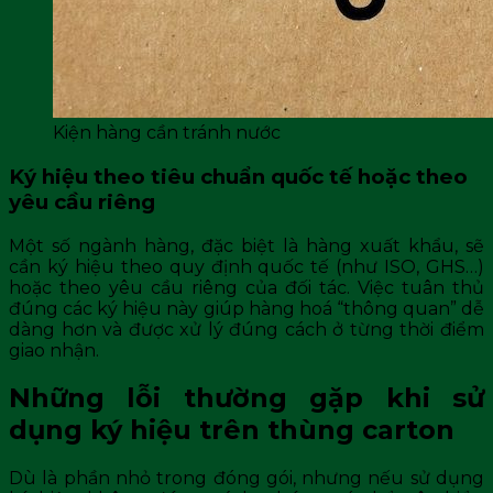
Kiện hàng cần tránh nước
Ký hiệu theo tiêu chuẩn quốc tế hoặc theo
yêu cầu riêng
Một số ngành hàng, đặc biệt là hàng xuất khẩu, sẽ
cần ký hiệu theo quy định quốc tế (như ISO, GHS…)
hoặc theo yêu cầu riêng của đối tác. Việc tuân thủ
đúng các ký hiệu này giúp hàng hoá “thông quan” dễ
dàng hơn và được xử lý đúng cách ở từng thời điểm
giao nhận.
Những lỗi thường gặp khi sử
dụng ký hiệu trên thùng carton
Dù là phần nhỏ trong đóng gói, nhưng nếu sử dụng