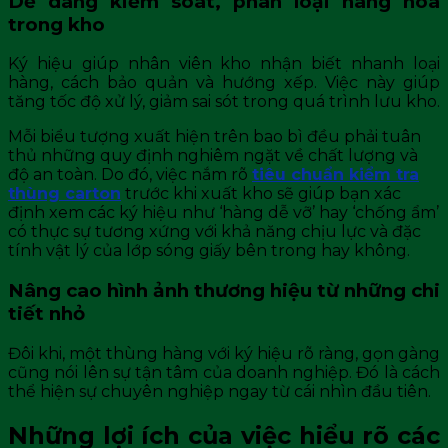
Dễ dàng kiểm soát, phân loại hàng hóa
trong kho
Ký hiệu giúp nhân viên kho nhận biết nhanh loại
hàng, cách bảo quản và hướng xếp. Việc này giúp
tăng tốc độ xử lý, giảm sai sót trong quá trình lưu kho.
Mỗi biểu tượng xuất hiện trên bao bì đều phải tuân
thủ những quy định nghiêm ngặt về chất lượng và
độ an toàn. Do đó, việc nắm rõ
tiêu chuẩn kiểm tra
thùng carton
trước khi xuất kho sẽ giúp bạn xác
định xem các ký hiệu như ‘hàng dễ vỡ’ hay ‘chống ẩm’
có thực sự tương xứng với khả năng chịu lực và đặc
tính vật lý của lớp sóng giấy bên trong hay không.
Nâng cao hình ảnh thương hiệu từ những chi
tiết nhỏ
Đôi khi, một thùng hàng với ký hiệu rõ ràng, gọn gàng
cũng nói lên sự tận tâm của doanh nghiệp. Đó là cách
thể hiện sự chuyên nghiệp ngay từ cái nhìn đầu tiên.
Những lợi ích của việc hiểu rõ các