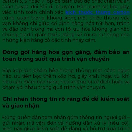
carton 3, 5 hoặc 7 lớp để đảm bảo độ chắc chắn và an
toàn tuyệt đối khi di chuyển. Bên cạnh số lớp giấy,
việc tính toán chính xác
kích thước thùng carton
cũng quan trọng không kém; một chiếc thùng vừa
vặn không chỉ giúp cố định hàng hóa tốt hơn, tránh
va đập bên trong mà còn tối ưu hóa không gian xếp
chồng, từ đó giảm thiểu đáng kể rủi ro hư hỏng cho
những kiện hàng có đặc tính nhạy cảm.
Đóng gói hàng hóa gọn gàng, đảm bảo an
toàn trong suốt quá trình vận chuyển
Sắp xếp sản phẩm bên trong thùng một cách ngăn
nắp, ưu tiên bọc thêm xốp hơi, giấy kraft hoặc túi khí
nếu cần. Đảm bảo hàng hoá không bị xê dịch hoặc va
chạm với nhau trong quá trình vận chuyển.
Ghi nhãn thông tin rõ ràng để dễ kiểm soát
và giao nhận
Đừng quên dán tem nhãn gồm thông tin người gửi –
gửi nhận, mã vận đơn và hướng dẫn xử lý (nếu có).
Việc này giúp kiểm soát dễ dàng và hỗ trợ quá trình