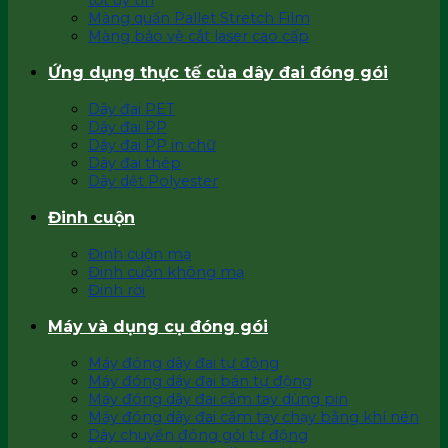
tốt uy tín
Màng quấn Pallet Stretch Film
Màng bảo vệ cắt laser cao cấp
Ứng dụng thực tế của dây đai đóng gói
Dây đai PET
Dây đai PP
Dây đai PP in chữ
Dây đai thép
Dây dệt Polyester
Đinh cuộn
Đinh cuộn mạ
Đinh cuộn không mạ
Đinh rời
Máy và dụng cụ đóng gói
Máy đóng dây đai tự động
Máy đóng dây đai bán tự động
Máy đóng dây đai cầm tay dùng pin
Máy đóng dây đai cầm tay chạy bằng khí nén
Dây chuyền đóng gói tự động