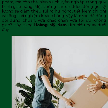
phẩm, mà còn thể hiện sự chuyên nghiệp trong quy
trình giao hàng. Một thùng carton được đóng gói kỹ
lưỡng sẽ giảm thiểu rủi ro hư hỏng, tiết kiệm chi phí
và tăng trải nghiệm khách hàng. Vậy làm sao để đóng
gói đúng chuẩn, vừa chắc chắn vừa tối ưu không
gian? Hãy cùng
Hoàng Mỹ Nam
tìm hiểu ngay dưới
đây.