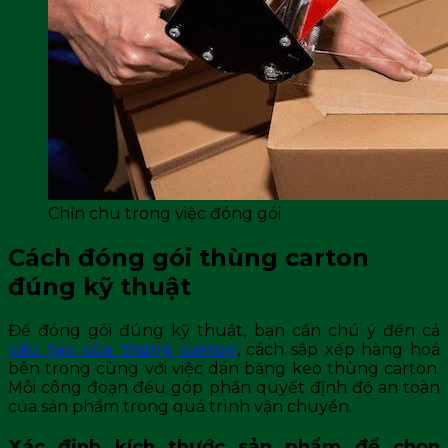
Chỉn chu trong việc đóng gói
Cách đóng gói thùng carton
đúng kỹ thuật
Để đóng gói đúng kỹ thuật, bạn cần chú ý đến cả
cấu tạo của thùng carton
, cách sắp xếp hàng hoá
bên trong cùng với việc dán băng keo thùng carton.
Mỗi công đoạn đều góp phần quyết định độ an toàn
của sản phẩm trong quá trình vận chuyển.
Xác định kích thước sản phẩm để chọn