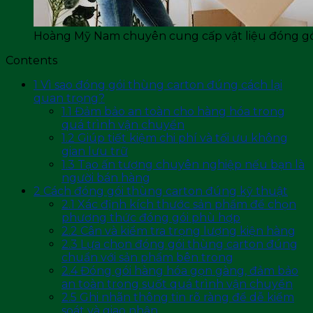
Hoàng Mỹ Nam chuyên cung cấp vật liệu đóng gó
Contents
1
Vì sao đóng gói thùng carton đúng cách lại
quan trọng?
1.1
Đảm bảo an toàn cho hàng hóa trong
quá trình vận chuyển
1.2
Giúp tiết kiệm chi phí và tối ưu không
gian lưu trữ
1.3
Tạo ấn tượng chuyên nghiệp nếu bạn là
người bán hàng
2
Cách đóng gói thùng carton đúng kỹ thuật
2.1
Xác định kích thước sản phẩm để chọn
phương thức đóng gói phù hợp
2.2
Cân và kiểm tra trọng lượng kiện hàng
2.3
Lựa chọn đóng gói thùng carton đúng
chuẩn với sản phẩm bên trong
2.4
Đóng gói hàng hóa gọn gàng, đảm bảo
an toàn trong suốt quá trình vận chuyển
2.5
Ghi nhãn thông tin rõ ràng để dễ kiểm
soát và giao nhận