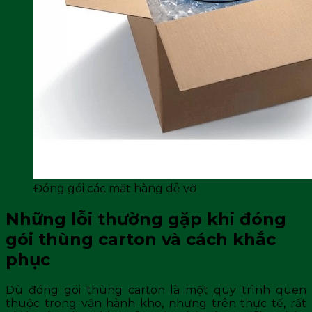
Đóng gói các mặt hàng dễ vỡ
Những lỗi thường gặp khi đóng
gói thùng carton và cách khắc
phục
Dù đóng gói thùng carton là một quy trình quen
thuộc trong vận hành kho, nhưng trên thực tế, rất