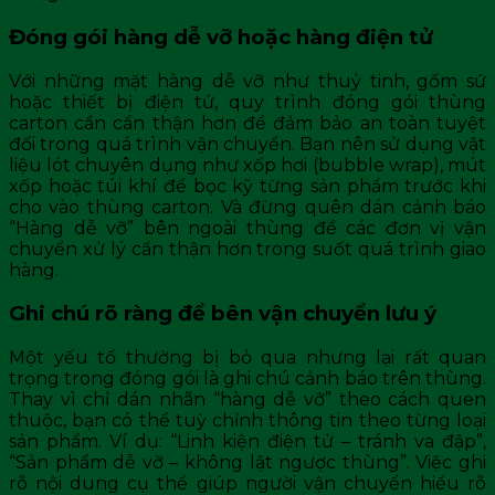
Đóng gói hàng dễ vỡ hoặc hàng điện tử
Với những mặt hàng dễ vỡ như thuỷ tinh, gốm sứ
hoặc thiết bị điện tử, quy trình đóng gói thùng
carton cần cẩn thận hơn để đảm bảo an toàn tuyệt
đối trong quá trình vận chuyển. Bạn nên sử dụng vật
liệu lót chuyên dụng như xốp hơi (bubble wrap), mút
xốp hoặc túi khí để bọc kỹ từng sản phẩm trước khi
cho vào thùng carton. Và đừng quên dán cảnh báo
“Hàng dễ vỡ” bên ngoài thùng để các đơn vị vận
chuyển xử lý cẩn thận hơn trong suốt quá trình giao
hàng.
Ghi chú rõ ràng để bên vận chuyển lưu ý
Một yếu tố thường bị bỏ qua nhưng lại rất quan
trọng trong đóng gói là ghi chú cảnh báo trên thùng.
Thay vì chỉ dán nhãn “hàng dễ vỡ” theo cách quen
thuộc, bạn có thể tuỳ chỉnh thông tin theo từng loại
sản phẩm. Ví dụ: “Linh kiện điện tử – tránh va đập”,
“Sản phẩm dễ vỡ – không lật ngược thùng”. Việc ghi
rõ nội dung cụ thể giúp người vận chuyển hiểu rõ