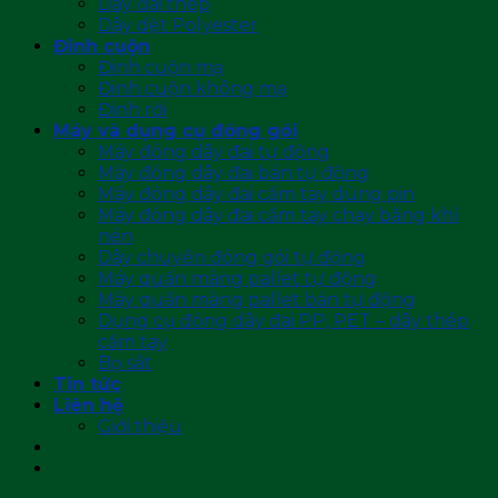
Dây đai thép
Dây dệt Polyester
Đinh cuộn
Đinh cuộn mạ
Đinh cuộn không mạ
Đinh rời
Máy và dụng cụ đóng gói
Máy đóng dây đai tự động
Máy đóng dây đai bán tự động
Máy đóng dây đai cầm tay dùng pin
Máy đóng dây đai cầm tay chạy bằng khí
nén
Dây chuyền đóng gói tự động
Máy quấn màng pallet tự động
Máy quấn màng pallet bán tự động
Dụng cụ đóng dây đai PP, PET – dây thép
cầm tay
Bọ sắt
Tin tức
Liên hệ
Giới thiệu