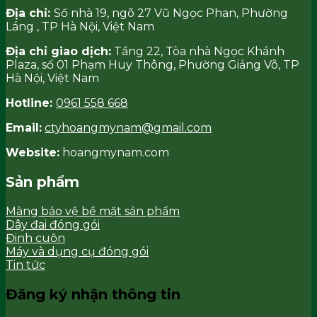
Địa chỉ:
Số nhà 19, ngõ 27 Vũ Ngọc Phan, Phường
Láng , TP Hà Nội, Việt Nam
Địa chỉ giao dịch:
Tầng 22, Tòa nhà Ngọc Khánh
Plaza, số 01 Phạm Huy Thông, Phường Giảng Võ, TP
Hà Nội, Việt Nam
Hotline:
0961 558 668
Email:
ctyhoangmynam@gmail.com
Website:
hoangmynam.com
Sản phẩm
Màng bảo vệ bề mặt sản phẩm
Dây đai đóng gói
Đinh cuộn
Máy và dụng cụ đóng gói
Tin tức
Đăng ký nhận thông tin