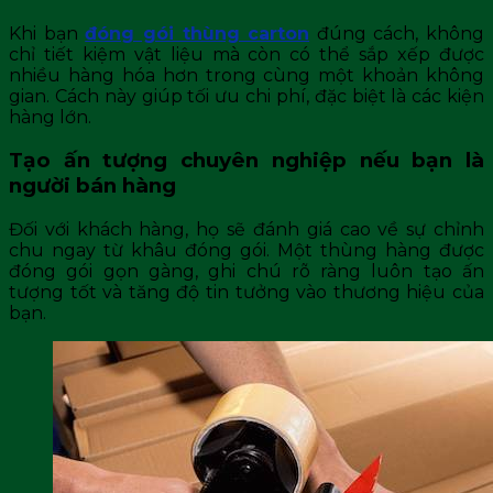
Khi bạn
đóng gói thùng carton
đúng cách, không
chỉ tiết kiệm vật liệu mà còn có thể sắp xếp được
nhiều hàng hóa hơn trong cùng một khoản không
gian. Cách này giúp tối ưu chi phí, đặc biệt là các kiện
hàng lớn.
Tạo ấn tượng chuyên nghiệp nếu bạn là
người bán hàng
Đối với khách hàng, họ sẽ đánh giá cao về sự chỉnh
chu ngay từ khâu đóng gói. Một thùng hàng được
đóng gói gọn gàng, ghi chú rõ ràng luôn tạo ấn
tượng tốt và tăng độ tin tưởng vào thương hiệu của
bạn.