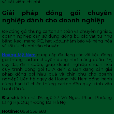
và tiết kiệm chi phí.
Giải pháp đóng gói chuyên
nghiệp dành cho doanh nghiệp
Để đóng gói thùng carton an toàn và chuyên nghiệp,
doanh nghiệp cần sử dụng đồng bộ các vật tư như
băng keo, màng PE, hạt xốp…nhằm bảo vệ hàng hóa
và tối ưu chi phí vận chuyển.
Hoàng Mỹ Nam
cung cấp đa dạng các vật liệu đóng
gói thùng carton chuyên dụng như màng quấn PE,
dây đai, đinh cuộn,…giúp doanh nghiệp chuẩn hóa
quy trình đóng gói từ A đến Z. Bạn đang cần giải
pháp đóng gói hiệu quả và chỉn chu cho doanh
nghiệp? Liên hệ ngay để Hoàng Mỹ Nam đồng hành
cùng bạn từ chiếc thùng carton đến quy trình vận
hành tối ưu.
Địa chỉ:
Số nhà 19, ngõ 27 Vũ Ngọc Phan, Phường
Láng Hạ, Quận Đống Đa, Hà Nội
Hotline:
0961 558 668