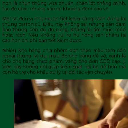
hơn là chọn thùng vừa chuẩn, chèn lót thông minh,
tạo độ chắc nhưng vẫn có khoảng đệm bảo vệ.
Một số đơn vị nhỏ muốn tiết kiệm bằng cách dùng lại
thùng carton cũ. Điều này không sai, nhưng cần đảm
bảo thùng còn đủ độ cứng, không bị ẩm mốc, móp
hoặc rách. Nếu không, rủi ro hư hỏng sản phẩm lại
cao hơn chi phí bạn tiết kiệm được.
Nhiều kho hàng chia nhóm đơn theo màu tem dán
ngoài thùng (ví dụ: màu đỏ cho hàng dễ vỡ, xanh lá
cho cho hàng thực phẩm, vàng cho đơn COD cao…).
Việc này không chỉ giúp kiểm soát nội bộ dễ hơn mà
còn hỗ trợ cho khâu xử lý tại đối tác vận chuyển.