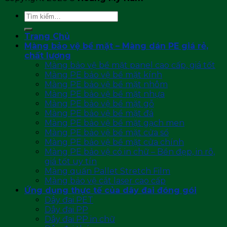
Tìm
kiếm:
Trang Chủ
Màng bảo vệ bề mặt – Màng dán PE giá rẻ,
chất lượng
Màng bảo vệ bề mặt panel cao cấp, giá tốt
Màng PE bảo vệ bề mặt kính
Màng PE bảo vệ bề mặt nhôm
Màng PE bảo vệ bề mặt nhựa
Màng PE bảo vệ bề mặt gỗ
Màng PE bảo vệ bề mặt đá
Màng PE bảo vệ bề mặt gạch men
Màng PE bảo vệ bề mặt cửa sổ
Màng PE bảo vệ bề mặt cửa chính
Màng PE bảo vệ có in chữ – Bền đẹp, in rõ,
giá tốt uy tín
Màng quấn Pallet Stretch Film
Màng bảo vệ cắt laser cao cấp
Ứng dụng thực tế của dây đai đóng gói
Dây đai PET
Dây đai PP
Dây đai PP in chữ