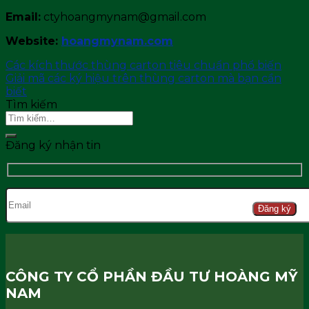
Email:
ctyhoangmynam@gmail.com
Website:
hoangmynam.com
Các kích thước thùng carton tiêu chuẩn phổ biến
Giải mã các ký hiệu trên thùng carton mà bạn cần
biết
Tìm kiếm
Đăng ký nhận tin
Đăng ký
CÔNG TY CỔ PHẦN ĐẦU TƯ HOÀNG MỸ
NAM