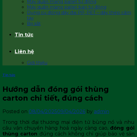
Máy quấn màng pallet tự động
Máy quấn màng pallet bán tự động
Dụng cụ đóng dây đai PP, PET – dây thép cầm
tay
Bọ sắt
Tin tức
Liên hệ
Giới thiệu
Tin tức
Hướng dẫn đóng gói thùng
carton chi tiết, đúng cách
Posted on
08/04/2025
09/04/2026
by
admin
Trong thời đại thương mại điện tử bùng nổ và nhu
cầu vận chuyển hàng hoá ngày càng cao,
đóng gói
thùng carton
đúng cách không chỉ giúp bảo vệ sản