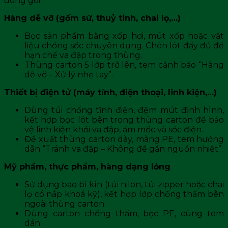
đóng gói:
Hàng dễ vỡ (gốm sứ, thuỷ tinh, chai lọ,…)
Bọc sản phẩm bằng xốp hơi, mút xốp hoặc vật
liệu chống sốc chuyên dụng. Chèn lót đầy đủ để
hạn chế va đập trong thùng.
Thùng carton 5 lớp trở lên, tem cảnh báo “Hàng
dễ vỡ – Xử lý nhẹ tay”.
Thiết bị điện tử (máy tính, điện thoại, linh kiện,…)
Dùng túi chống tĩnh điện, đệm mút định hình,
kết hợp bọc lót bên trong thùng carton để bảo
vệ linh kiện khỏi va đập, ẩm mốc và sốc điện.
Đề xuất thùng carton dày, màng PE, tem hướng
dẫn “Tránh va đập – Không để gần nguồn nhiệt”.
Mỹ phẩm, thực phẩm, hàng dạng lỏng
Sử dụng bao bì kín (túi nilon, túi zipper hoặc chai
lọ có nắp khoá kỹ), kết hợp lớp chống thấm bên
ngoài thùng carton.
Dùng carton chống thấm, bọc PE, cùng tem
dán.