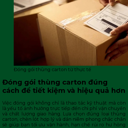
Đóng gói thùng carton từ thực tế
Đóng gói thùng carton đúng
cách để tiết kiệm và hiệu quả hơn
Việc đóng gói không chỉ là thao tác kỹ thuật mà còn
là yếu tố ảnh hưởng trực tiếp đến chi phí vận chuyển
và chất lượng giao hàng. Lựa chọn đúng loại thùng
carton, chèn lót hợp lý và dán niêm phong chắc chắn
sẽ giúp bạn tối ưu vận hành, hạn chế rủi ro hư hỏng