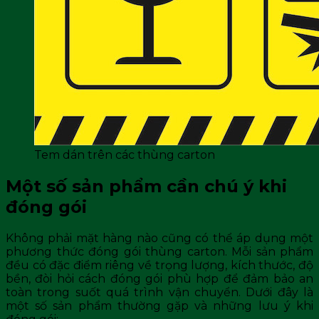
Tem dán trên các thùng carton
Một số sản phẩm cần chú ý khi
đóng gói
Không phải mặt hàng nào cũng có thể áp dụng một
phương thức đóng gói thùng carton. Mỗi sản phẩm
đều có đặc điểm riêng về trọng lượng, kích thước, độ
bền, đòi hỏi cách đóng gói phù hợp để đảm bảo an
toàn trong suốt quá trình vận chuyển. Dưới đây là
một số sản phẩm thường gặp và những lưu ý khi