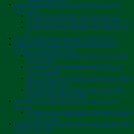
3
Mẹo đóng gói thùng carton an toàn khi gửi
hàng đi xa
3.1
Cách tăng độ bền cho thùng carton
3.2
Đóng gói hàng dễ vỡ hoặc hàng điện tử
3.3
Ghi chú rõ ràng để bên vận chuyển lưu
ý
4
Một số sản phẩm cần chú ý khi đóng gói
5
Những lỗi thường gặp khi đóng gói thùng
carton và cách khắc phục
5.1
Dán băng keo sơ sài, dễ bung thùng khi
vận chuyển
5.2
Không chèn lót khiến hàng hóa bị xô
lệch, vỡ hỏng
5.3
Sử dụng thùng không đúng kích cỡ gây
lãng phí diện tích
5.4
Không ghi chú nhãn khiến hàng dễ bị
thất lạc hoặc đặt sai chiều
6
Những lưu ý khi đóng gói thùng carton từ
thực tế
6.1
Mẹo từ các shop online, kho hàng và đơn
vị vận chuyển
7
Đóng gói thùng carton đúng cách để tiết kiệm
và hiệu quả hơn