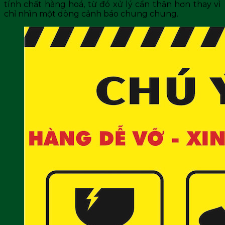
tính chất hàng hoá, từ đó xử lý cẩn thận hơn thay vì
chỉ nhìn một dòng cảnh báo chung chung.