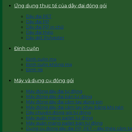
Ứng dụng thực tế của dây đai đóng gói
Dây đai PET
Dây đai PP
Dây đai PP in chữ
Dây đai thép
Dây dệt Polyester
Đinh cuộn
Đinh cuộn mạ
Đinh cuộn không mạ
Đinh rời
Máy và dụng cụ đóng gói
Máy đóng dây đai tự động
Máy đóng dây đai bán tự động
Máy đóng dây đai cầm tay dùng pin
Máy đóng dây đai cầm tay chạy bằng khí nén
Dây chuyền đóng gói tự động
Máy quấn màng pallet tự động
Máy quấn màng pallet bán tự động
Dụng cụ đóng dây đai PP, PET – dây thép cầm ta