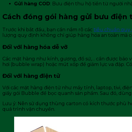
Gửi hàng COD
: Bưu điện thu hộ tiền từ người nhậ
Cách đóng gói hàng gửi bưu điện 
Trước khi bắt đầu, bạn cần nắm rõ các
tiêu chuẩn quy
lượng quy định không chỉ giúp hàng hóa an toàn mà còn 
Đối với hàng hóa dễ vỡ
Các mặt hàng như kính, gương, đồ sứ,… cần được bảo v
hơi (bubble wrap) hoặc mút xốp để giảm lực va đập. C
Đối với hàng điện tử
Với các mặt hàng điện tử như máy tính, laptop, tivi, đi
giấy gói Bubble để bọc quanh sản phẩm. Sau đó, dùng 
Lưu ý: Nên sử dụng thùng carton có kích thước phù h
quá trình vận chuyển.