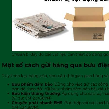
Chuẩn bị đầy đủ các vật liệu cần thiết để đóng gó
Một số cách gửi hàng qua bưu điệ
Tùy theo loại hàng hóa, nhu cầu thời gian giao hàng và
Bưu phẩm đảm bảo
: Dùng cho việc gửi các công 
đơn để theo dõi. Mã bưu phẩm đảm bảo bắt đầu b
Bưu kiện thông thường
: Áp dụng cho các loại 
(Ví dụ: CM123456VN).
Chuyển phát nhanh EMS
: Phù hợp với các loại
EM123456VN).