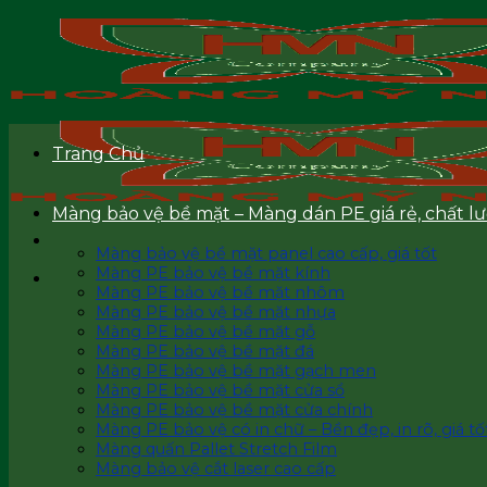
Skip
to
content
Trang Chủ
Màng bảo vệ bề mặt – Màng dán PE giá rẻ, chất l
Màng bảo vệ bề mặt panel cao cấp, giá tốt
Màng PE bảo vệ bề mặt kính
Màng PE bảo vệ bề mặt nhôm
Màng PE bảo vệ bề mặt nhựa
Màng PE bảo vệ bề mặt gỗ
Màng PE bảo vệ bề mặt đá
Màng PE bảo vệ bề mặt gạch men
Màng PE bảo vệ bề mặt cửa sổ
Màng PE bảo vệ bề mặt cửa chính
Màng PE bảo vệ có in chữ – Bền đẹp, in rõ, giá tốt
Màng quấn Pallet Stretch Film
Màng bảo vệ cắt laser cao cấp