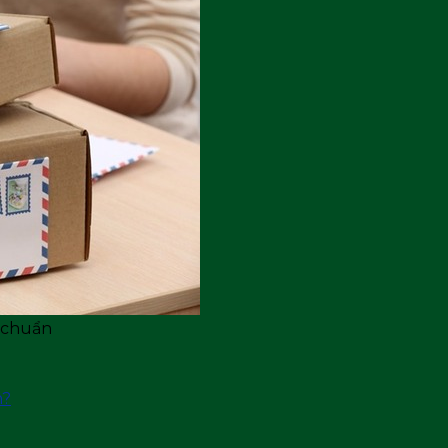
 chuẩn
n?