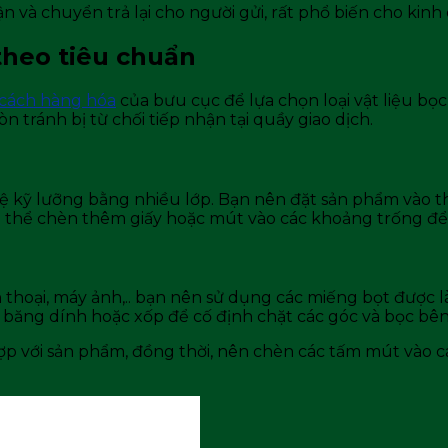
n và chuyển trả lại cho người gửi, rất phổ biến cho kinh
theo tiêu chuẩn
 cách hàng hóa
của bưu cục để lựa chọn loại vật liệu bọ
tránh bị từ chối tiếp nhận tại quầy giao dịch.
ệ kỹ lưỡng bằng nhiều lớp. Bạn nên đặt sản phẩm vào 
ó thể chèn thêm giấy hoặc mút vào các khoảng trống để 
ện thoại, máy ảnh,.. bạn nên sử dụng các miếng bọt được 
băng dính hoặc xốp để cố định chặt các góc và bọc bê
ợp với sản phẩm, đồng thời, nên chèn các tấm mút vào 