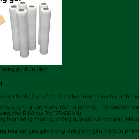
i hàng gửi bưu điện
n
 mức chi phí, bạn có thể lựa chọn một trong ba hình thứ
văn, giấy tờ quan trọng, tài liệu pháp lý,… Có cam kết đ
ằng chữ R (Ví dụ: RM 123456 VN).
hàng hóa thông thường, không quá gấp về thời gian. Mã
 hàng hóa cần giao gấp trong thời gian ngắn. Mã bưu ph