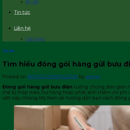
Bọ sắt
Tin tức
Liên hệ
Giới thiệu
Tin tức
Tìm hiểu đóng gói hàng gửi bưu điệ
Posted on
18/03/2025
16/04/2026
by
admin
Đóng gói hàng gửi bưu điện
tưởng chừng đơn giản nh
thể bị móp méo, hư hỏng hoặc phát sinh thêm chi phí vậ
viết này, Hoàng Mỹ Nam sẽ hướng dẫn bạn cách đóng gó