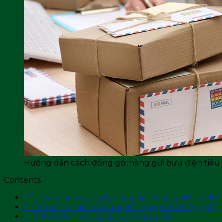
Hướng dẫn cách đóng gói hàng gửi bưu điện tiêu
Contents
1
Tại sao nên biết cách đóng gói hàng gửi bưu điệ
2
Nên cần chuẩn bị nguyên liệu gì để đóng gói?
3
Một số cách gửi hàng qua bưu điện