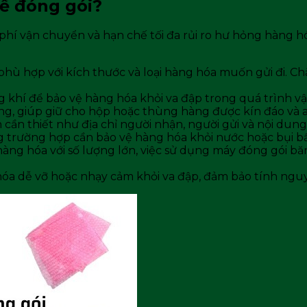
để đóng gói?
 phí vận chuyển và hạn chế tối đa rủi ro hư hỏng hàng 
 phù hợp với kích thước và loại hàng hóa muốn gửi đi. 
g khí để bảo vệ hàng hóa khỏi va đập trong quá trình v
trọng, giúp giữ cho hộp hoặc thùng hàng được kín đáo và 
 cần thiết như địa chỉ người nhận, người gửi và nội dun
g trường hợp cần bảo vệ hàng hóa khỏi nước hoặc bụi b
àng hóa với số lượng lớn, việc sử dụng máy đóng gói băng
hóa dễ vỡ hoặc nhạy cảm khỏi va đập, đảm bảo tính nguy