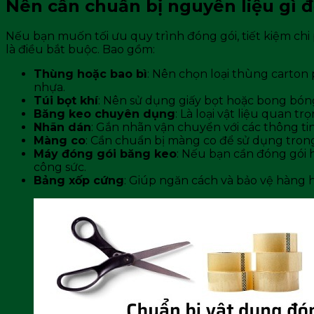
Nên cần chuẩn bị nguyên liệu gì 
Nếu bạn muốn tối ưu quy trình đóng gói, tiết kiệm chi
là điều bắt buộc. Bao gồm:
Thùng hoặc bao bì
: Nên chọn loại thùng carton
nhựa.
Túi bọt khí
: Nên sử dụng giấy bọt hoặc bong bón
Băng keo chuyên dụng
: Là loại vật liệu quan 
Nhãn dán
: Gắn nhãn vận chuyển với các thông tin
Màng co
: Cần chuẩn bị màng co để sử dụng tron
Máy đóng gói băng keo
: Nếu bạn cần đóng gói h
công sức.
Bảng xốp cứng
: Giúp ngăn cách và bảo vệ hàng 