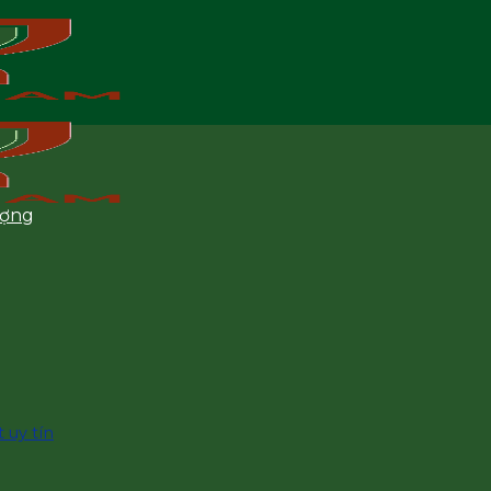
ượng
 uy tín