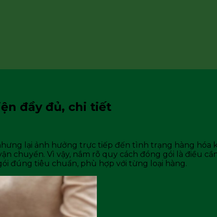
n đầy đủ, chi tiết
ưng lại ảnh hưởng trực tiếp đến tình trạng hàng hóa kh
n chuyển. Vì vậy, nắm rõ quy cách đóng gói là điều cần t
i đúng tiêu chuẩn, phù hợp với từng loại hàng.