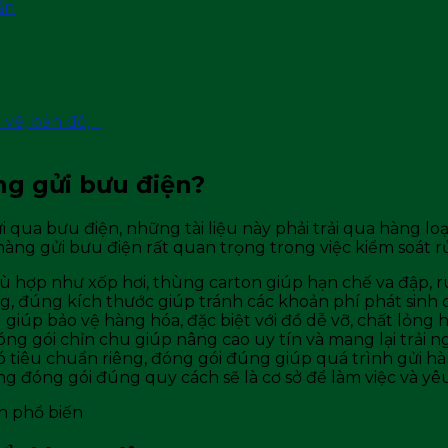
ẩn
 vẽ, bản đồ,…
ng gửi bưu điện?
i gửi qua bưu điện, những tài liệu này phải trải qua hàng 
àng gửi bưu điện rất quan trọng trong việc kiểm soát rủi
ù hợp như xốp hơi, thùng carton giúp hạn chế va đập, r
, đúng kích thước giúp tránh các khoản phí phát sinh 
iúp bảo vệ hàng hóa, đặc biệt với đồ dễ vỡ, chất lỏng ho
ng gói chỉn chu giúp nâng cao uy tín và mang lại trải 
ó tiêu chuẩn riêng, đóng gói đúng giúp quá trình gửi hàn
àng đóng gói đúng quy cách sẽ là cơ sở để làm việc và y
n phổ biến