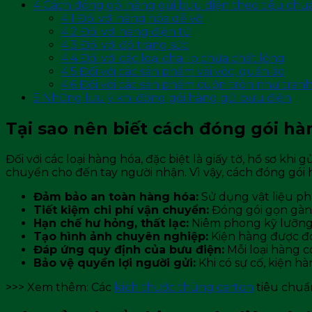
4
Cách đóng gói hàng gửi bưu điện theo tiêu chu
4.1
Đối với hàng hóa dễ vỡ
4.2
Đối với hàng điện tử
4.3
Đối với đồ trang sức
4.4
Đối với các loại chai lọ chứa chất lỏng
4.5
Đối với các​ sản phẩm vải vóc, quần áo
4.6
Đối với các sản phẩm cuộn tròn như tranh
5
Những lưu ý khi đóng gói hàng gửi bưu điện
Tại sao nên biết cách đóng gói hà
Đối với các loại hàng hóa, đặc biệt là giấy tờ, hồ sơ kh
chuyển cho đến tay người nhận. Vì vậy, cách đóng gói h
Đảm bảo an toàn hàng hóa:
Sử dụng vật liệu ph
Tiết kiệm chi phí vận chuyển:
Đóng gói gọn gàng
Hạn chế hư hỏng, thất lạc:
Niêm phong kỹ lưỡng g
Tạo hình ảnh chuyên nghiệp:
Kiện hàng được đó
Đáp ứng quy định của bưu điện:
Mỗi loại hàng c
Bảo vệ quyền lợi người gửi:
Khi có sự cố, kiện h
>>> Xem thêm: Các
kích thước thùng carton
tiêu chuẩ